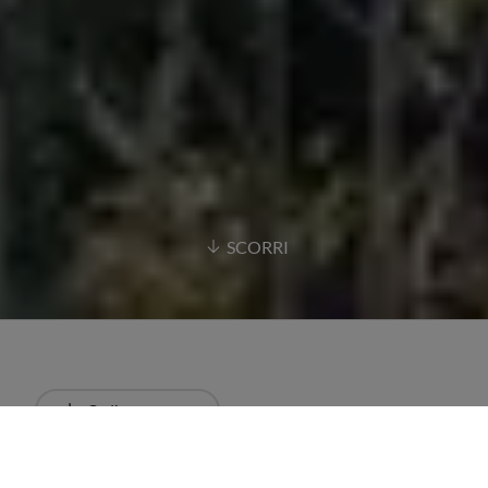
SCORRI
Ordina
Più recente
Tutti i risultati
Ristoranti