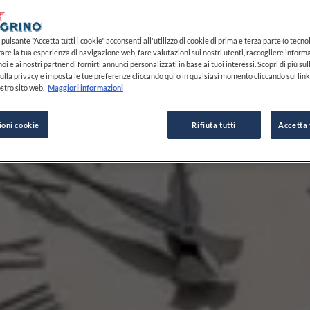
pulsante "Accetta tutti i cookie" acconsenti all'utilizzo di cookie di prima e terza parte (o tecnol
rare la tua esperienza di navigazione web, fare valutazioni sui nostri utenti, raccogliere informa
oi e ai nostri partner di fornirti annunci personalizzati in base ai tuoi interessi. Scopri di più su
ulla privacy e imposta le tue preferenze cliccando qui o in qualsiasi momento cliccando sul lin
stro sito web.
Maggiori informazioni
ioni cookie
Rifiuta tutti
Accetta 