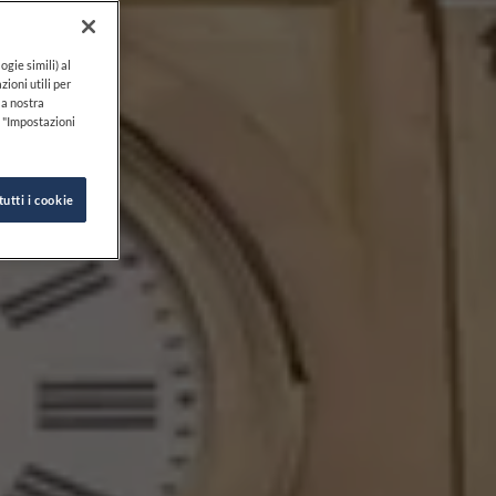
ogie simili) al
zioni utili per
lla nostra
k "Impostazioni
tutti i cookie