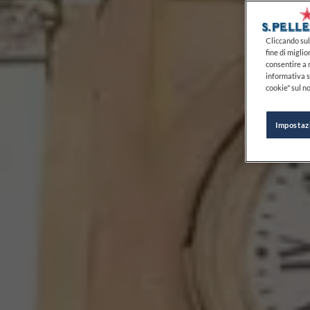
Cliccando sul 
fine di miglio
consentire a n
informativa s
cookie" sul no
Impostaz