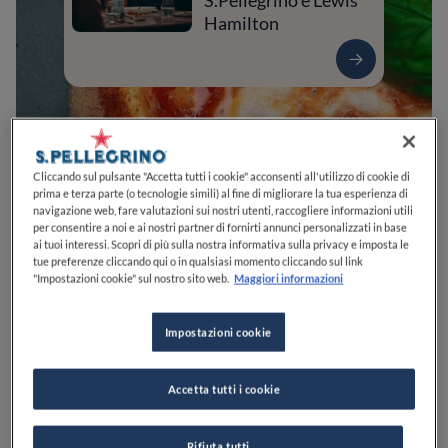
S.Pellegrino e Lewis
Hamilton
Cliccando sul pulsante "Accetta tutti i cookie" acconsenti all'utilizzo di cookie di
prima e terza parte (o tecnologie simili) al fine di migliorare la tua esperienza di
navigazione web, fare valutazioni sui nostri utenti, raccogliere informazioni utili
per consentire a noi e ai nostri partner di fornirti annunci personalizzati in base
ai tuoi interessi. Scopri di più sulla nostra informativa sulla privacy e imposta le
tue preferenze cliccando qui o in qualsiasi momento cliccando sul link
0
0
0
0
0
"Impostazioni cookie" sul nostro sito web.
Maggiori informazioni
Impostazioni cookie
Via Cutrofiano, 6
73022
Corigliano d'Otranto
LE
Italia
Accetta tutti i cookie
PREZZO
Rifiuta tutti