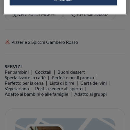
VEDI SULLA MAPPA
+39 0836 320002
Pizzerie 2 Spicchi Gambero Rosso
SERVIZI
Per bambini
Cocktail
Buoni dessert
Specializzato in caffè
Perfetto per il pranzo
Perfetto per la cena
Lista di birre
Carta dei vini
Vegetariano
Posti a sedere all'aperto
Adatto ai bambini o alle famiglie
Adatto ai gruppi