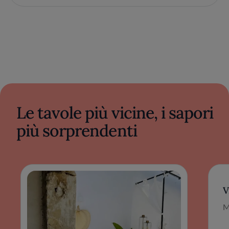
Le tavole più vicine, i sapori
più sorprendenti
V
M