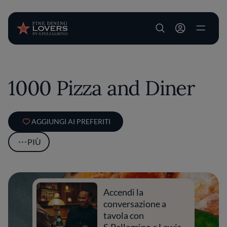
User account m
Salta al contenuto principale
1000 Pizza and Diner
AGGIUNGI AI PREFERITI
PIÙ
Accendi la
conversazione a
tavola con