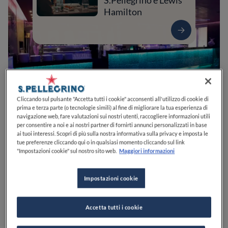
S.Pellegrino e Lewis
Hamilton
Cliccando sul pulsante "Accetta tutti i cookie" acconsenti all'utilizzo di cookie di
prima e terza parte (o tecnologie simili) al fine di migliorare la tua esperienza di
navigazione web, fare valutazioni sui nostri utenti, raccogliere informazioni utili
per consentire a noi e ai nostri partner di fornirti annunci personalizzati in base
ai tuoi interessi. Scopri di più sulla nostra informativa sulla privacy e imposta le
0
0
0
0
0
tue preferenze cliccando qui o in qualsiasi momento cliccando sul link
"Impostazioni cookie" sul nostro sito web.
Maggiori informazioni
Impostazioni cookie
Via Italia
87022
Cetraro
CS
Italia
CHIUSO
Apre
Giovedì,
19:30-24:00
VEDI ORARI
Accetta tutti i cookie
PREZZO