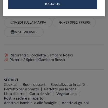
Rifiuta tutti
VEDI SULLA MAPPA
+39 0982 999595
VISIT WEBSITE
Ristoranti 1 Forchetta Gambero Rosso
Pizzerie 2 Spicchi Gambero Rosso
SERVIZI
Cocktail
Buoni dessert
Specializzato in caffè
Perfetto per il pranzo
Perfetto per la cena
Lista di birre
Carta dei vini
Vegetariano
Posti a sedere all'aperto
Adatto ai bambini o alle famiglie
Adatto ai gruppi