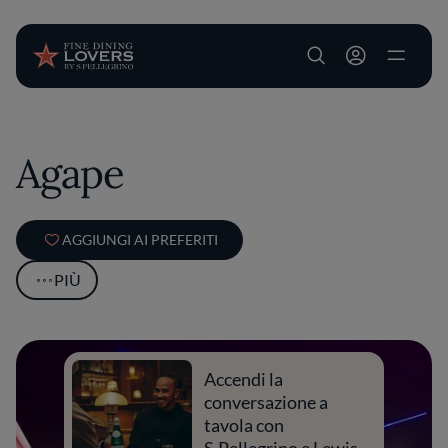
User account m
Salta al contenuto principale
Agape
AGGIUNGI AI PREFERITI
PIÙ
Accendi la
conversazione a
tavola con