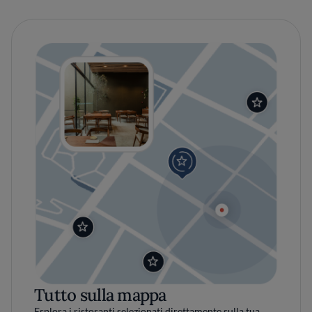
Tutto sulla mappa
Esplora i ristoranti selezionati direttamente sulla tua