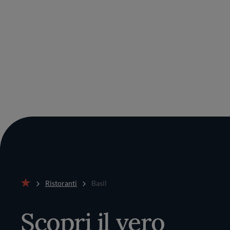
Ristoranti
Basil
Home
Scopri il vero