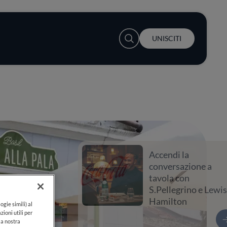
User account menu
UNISCITI
Accendi la
conversazione a
tavola con
S.Pellegrino e Lewis
Hamilton
ogie simili) al
zioni utili per
lla nostra