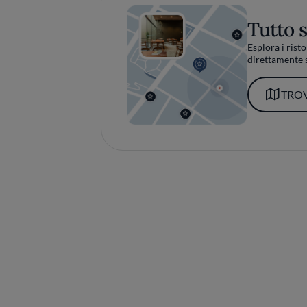
Tutto 
Esplora i risto
direttamente s
TROV