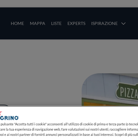
ze
Main navigation
HOME
MAPPA
LISTE
EXPERTS
ISPIRAZIONE
Salta al contenuto principale
li
PIÙ
pulsante "Accetta tutti i cookie" acconsenti all'utilizzo di cookie di prima e terza parte (o tecnol
rare la tua esperienza di navigazione web, fare valutazioni sui nostri utenti, raccogliere informa
oi e ai nostri partner di fornirti annunci personalizzati in base ai tuoi interessi. Scopri di più su