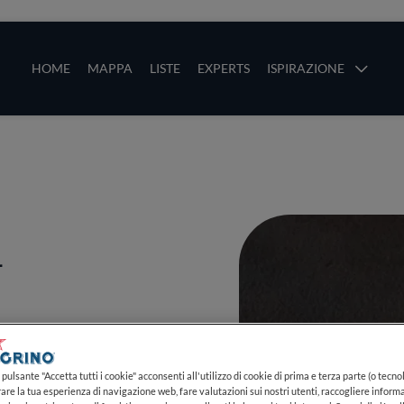
ze
Main navigation
HOME
MAPPA
LISTE
EXPERTS
ISPIRAZIONE
Salta al contenuto principale
li
a
ranea
pulsante "Accetta tutti i cookie" acconsenti all'utilizzo di cookie di prima e terza parte (o tecnol
rare la tua esperienza di navigazione web, fare valutazioni sui nostri utenti, raccogliere informa