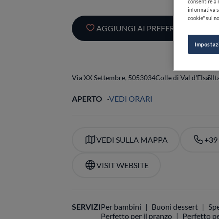
consentire a n
informativa s
cookie" sul no
AGGIUNGI AI PREFERITI
Impostaz
Via XX Settembre, 50
53034
Colle di Val d'Elsa
SI
It
APERTO
VEDI ORARI
VEDI SULLA MAPPA
+39
VISIT WEBSITE
SERVIZI
Per bambini
Buoni dessert
Spe
Perfetto per il pranzo
Perfetto pe