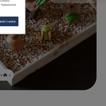
lla nostra
k "Impostazioni
tutti i cookie
0
0