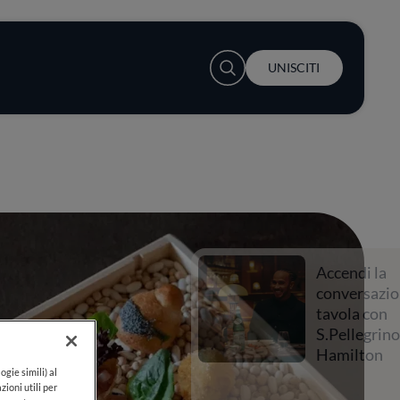
User account menu
UNISCITI
Accendi la
conversazione a
tavola con
S.Pellegrino e Lewis
Hamilton
ogie simili) al
zioni utili per