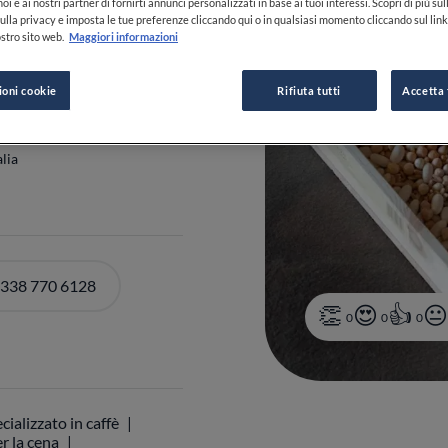
oi e ai nostri partner di fornirti annunci personalizzati in base ai tuoi interessi. Scopri di più su
ulla privacy e imposta le tue preferenze cliccando qui o in qualsiasi momento cliccando sul lin
stro sito web.
Maggiori informazioni
PIÙ
ioni cookie
Rifiuta tutti
Accetta 
alia
 338 770 6128
0
0
0
cializzato in caffè
r la cena