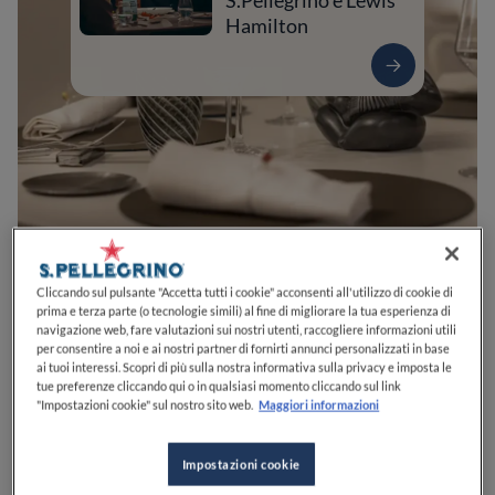
S.Pellegrino e Lewis
Hamilton
Cliccando sul pulsante "Accetta tutti i cookie" acconsenti all'utilizzo di cookie di
0
0
0
0
0
prima e terza parte (o tecnologie simili) al fine di migliorare la tua esperienza di
navigazione web, fare valutazioni sui nostri utenti, raccogliere informazioni utili
per consentire a noi e ai nostri partner di fornirti annunci personalizzati in base
ai tuoi interessi. Scopri di più sulla nostra informativa sulla privacy e imposta le
tue preferenze cliccando qui o in qualsiasi momento cliccando sul link
Viale Bigioli, 47
62027
San Severino Marche
MC
Italia
"Impostazioni cookie" sul nostro sito web.
Maggiori informazioni
CHIUSO
Apre
Giovedì,
19:30-22:00
VEDI ORARI
Impostazioni cookie
PREZZO