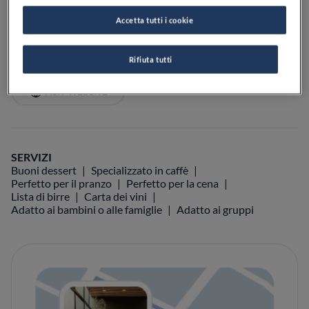
Accetta tutti i cookie
Rifiuta tutti
VEDI SULLA MAPPA
+39 0733 634608
VISIT WEBSITE
SERVIZI
Buoni dessert
Specializzato in caffè
Perfetto per il pranzo
Perfetto per la cena
Lista di birre
Carta dei vini
Adatto ai bambini o alle famiglie
Adatto ai gruppi