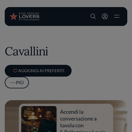
User account m
Salta al contenuto principale
Cavallini
AGGIUNGI AI PREFERITI
PIÙ
Accendi la
conversazione a
tavola con