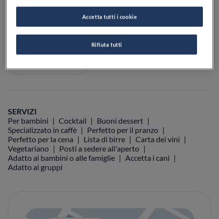
Accetta tutti i cookie
VEDI SULLA MAPPA
+39 02 3824 0935
Rifiuta tutti
VISIT WEBSITE
SERVIZI
Per bambini
Cocktail
Buoni dessert
Specializzato in caffè
Perfetto per il pranzo
Perfetto per la cena
Lista di birre
Carta dei vini
Vegetariano
Posti a sedere all'aperto
Adatto ai bambini o alle famiglie
Accetta i cani
Adatto ai gruppi