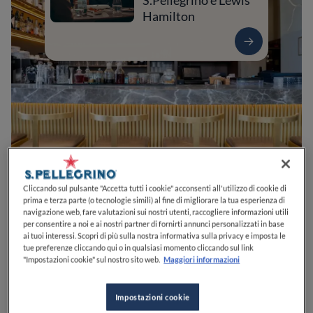
S.Pellegrino e Lewis
Hamilton
Cliccando sul pulsante "Accetta tutti i cookie" acconsenti all'utilizzo di cookie di
0
0
0
0
0
prima e terza parte (o tecnologie simili) al fine di migliorare la tua esperienza di
navigazione web, fare valutazioni sui nostri utenti, raccogliere informazioni utili
per consentire a noi e ai nostri partner di fornirti annunci personalizzati in base
ai tuoi interessi. Scopri di più sulla nostra informativa sulla privacy e imposta le
tue preferenze cliccando qui o in qualsiasi momento cliccando sul link
Piazza Carlo Mirabello, 5
20121
Milano
MI
Italia
"Impostazioni cookie" sul nostro sito web.
Maggiori informazioni
APERTO
VEDI ORARI
Impostazioni cookie
PREZZO