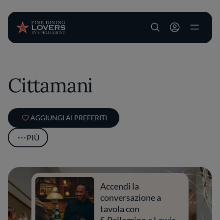
User account m
Salta al contenuto principale
Cittamani
AGGIUNGI AI PREFERITI
PIÙ
Accendi la
conversazione a
tavola con