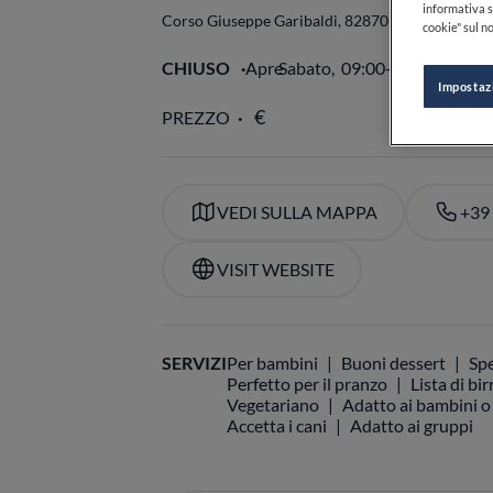
informativa s
Corso Giuseppe Garibaldi, 82
87012
Castrovillari
cookie" sul no
CHIUSO
Apre
Sabato,
09:00-22:00
VED
Impostaz
PREZZO
VEDI SULLA MAPPA
+39
VISIT WEBSITE
SERVIZI
Per bambini
Buoni dessert
Spe
Perfetto per il pranzo
Lista di bir
Vegetariano
Adatto ai bambini o 
Accetta i cani
Adatto ai gruppi