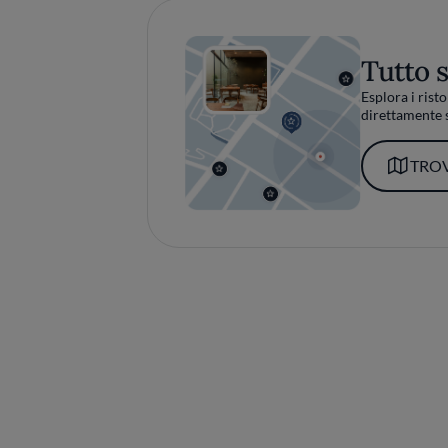
Tutto 
Esplora i risto
direttamente s
TROV