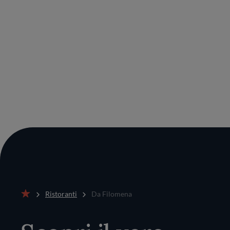
Ristoranti
Da Filomena
Home