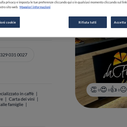
ulla privacy e imposta le tue preferenze cliccando qui o in qualsiasi momento cliccando sul lin
CS
Italia
stro sito web.
Maggiori informazioni
I ORARI
ioni cookie
Rifiuta tutti
Accetta 
 329 031 0027
0
0
0
cializzato in caffè
re
Carta dei vini
alle famiglie