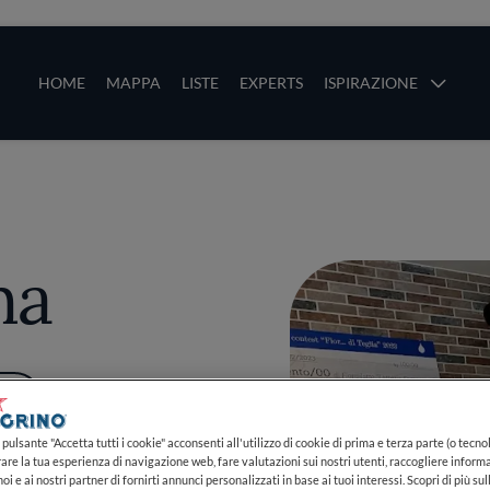
ze
Main navigation
HOME
MAPPA
LISTE
EXPERTS
ISPIRAZIONE
Salta al contenuto principale
li
na
PIÙ
pulsante "Accetta tutti i cookie" acconsenti all'utilizzo di cookie di prima e terza parte (o tecnol
rare la tua esperienza di navigazione web, fare valutazioni sui nostri utenti, raccogliere informa
oi e ai nostri partner di fornirti annunci personalizzati in base ai tuoi interessi. Scopri di più su