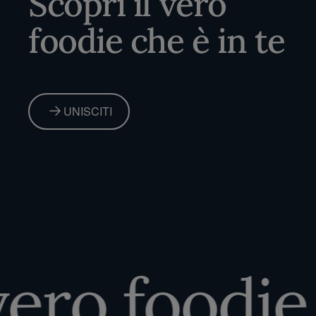
Scopri il vero
foodie che è in te
UNISCITI
ero foodie c