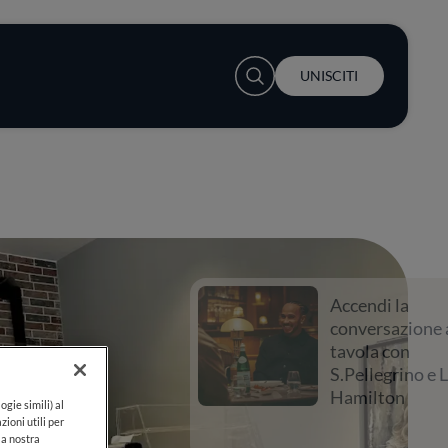
User account menu
UNISCITI
Accendi la
conversazione a
tavola con
S.Pellegrino e Lewis
Hamilton
ogie simili) al
zioni utili per
lla nostra