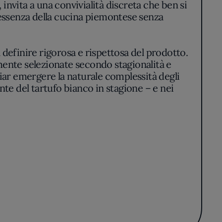
nvita a una convivialità discreta che ben si
’essenza della cucina piemontese senza
 definire rigorosa e rispettosa del prodotto.
amente selezionate secondo stagionalità e
ciar emergere la naturale complessità degli
nte del tartufo bianco in stagione – e nei
 delle verdure appena lavorate.
 fedele a un’idea di gusto pulito e diretto.
enziali, impiattamenti senza eccessi, dove
la è lasciato al caso, dalla calibratura dei
tavola.
enso di equilibrio che nasce dal rispetto per
helin, trova riscontro in ogni piatto, in una
ituendo ai sapori la loro identità più vera e