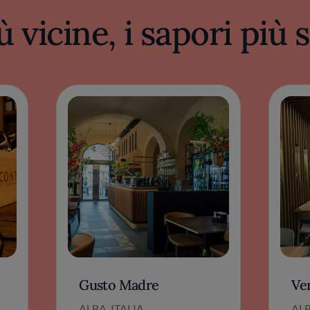
ù vicine, i sapori più
Gusto Madre
Ve
ALBA, ITALIA
ALB