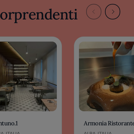
 sorprendenti
ntuno.1
Armonia Ristorant
A, ITALIA
ALBA, ITALIA