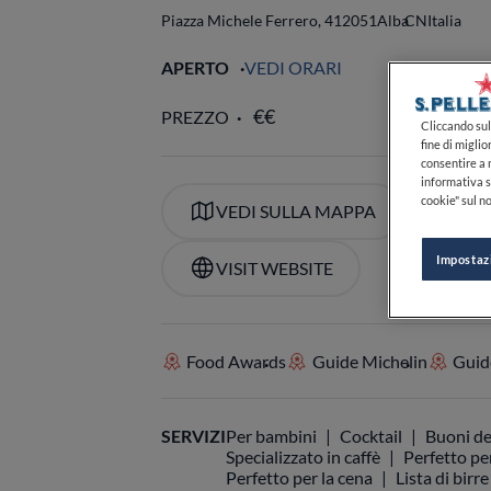
Piazza Michele Ferrero, 4
12051
Alba
CN
Italia
APERTO
VEDI ORARI
Cliccando sul 
fine di miglio
consentire a n
PREZZO
informativa s
cookie" sul no
Impostaz
VEDI SULLA MAPPA
+39
VISIT WEBSITE
Food Awards
Guide Michelin
Guide
SERVIZI
Per bambini
Cocktail
Buoni de
Specializzato in caffè
Perfetto per
Perfetto per la cena
Lista di birre