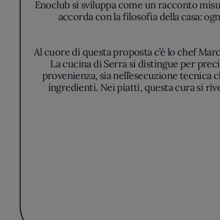
Enoclub si sviluppa come un racconto misura
accorda con la filosofia della casa: 
Al cuore di questa proposta c’è lo chef Marc
La cucina di Serra si distingue per prec
provenienza, sia nell’esecuzione tecnica c
ingredienti. Nei piatti, questa cura si r
contrasti di texture tra la de
Il menu si muove con agilità tra preparazio
L’aspetto cromatico, mai ostentato, fa da
l’occhio può cogliere la genuinità degli or
sapori
Aperta sia agli appassionati che al pubblico
ciò che offre il territorio. La costanza qua
narrazione che esclude orpelli e si concentr