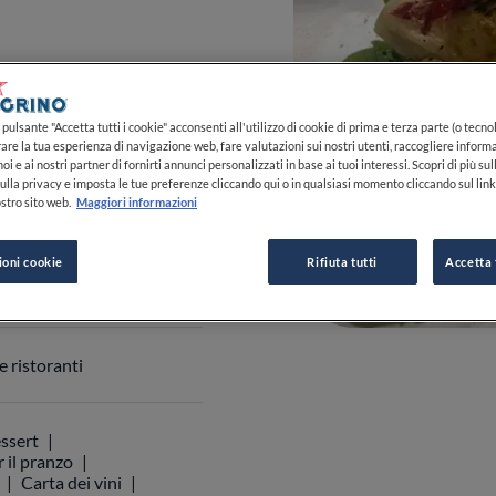
pulsante "Accetta tutti i cookie" acconsenti all'utilizzo di cookie di prima e terza parte (o tecnol
rare la tua esperienza di navigazione web, fare valutazioni sui nostri utenti, raccogliere informa
oi e ai nostri partner di fornirti annunci personalizzati in base ai tuoi interessi. Scopri di più su
ulla privacy e imposta le tue preferenze cliccando qui o in qualsiasi momento cliccando sul lin
stro sito web.
Maggiori informazioni
ioni cookie
Rifiuta tutti
Accetta 
 0173 33994
0
0
0
 ristoranti
ssert
 il pranzo
Carta dei vini