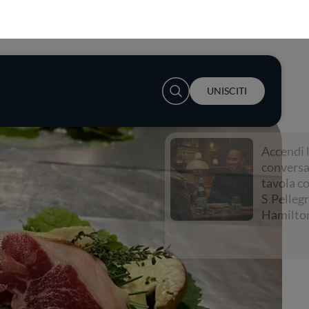
User account menu
UNISCITI
Accendi la
conversazione a
tavola con
S.Pellegrino e Lewis
Hamilton