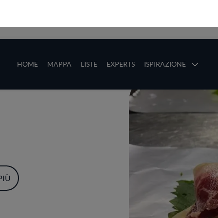
ze
Main navigation
HOME
MAPPA
LISTE
EXPERTS
ISPIRAZIONE
Salta al contenuto principale
li
PIÙ