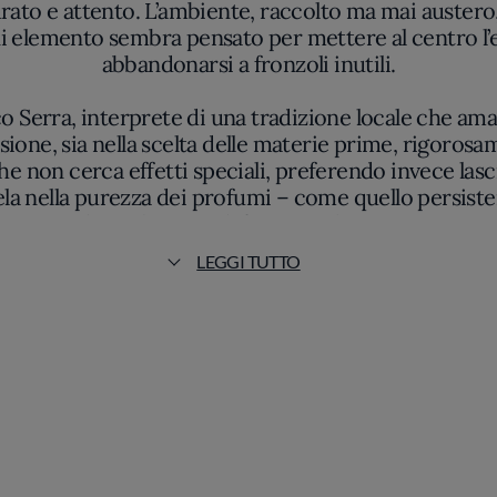
to e attento. L’ambiente, raccolto ma mai austero, i
ogni elemento sembra pensato per mettere al centro l
abbandonarsi a fronzoli inutili.
o Serra, interprete di una tradizione locale che ama
isione, sia nella scelta delle materie prime, rigoros
he non cerca effetti speciali, preferendo invece las
ivela nella purezza dei profumi – come quello persiste
licatezza di una battuta di fassona e la croccantezza
LEGGI TUTTO
ni classiche e accenni più personali, restando sempre
 eco alle linee sobrie dell’ambiente: porcellane ess
taggi o la lucentezza di un carpaccio ben tagliato. Nul
 fino alla temperatura con cui ogni portata arriva in 
 curioso, la cucina di Enoclub sa trasmettere quel s
litativa, riconosciuta da tempo anche dalla Guida Mic
a sul racconto silenzioso della terra piemontese, rest
concreta.