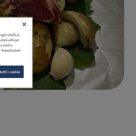
ogie simili) al
zioni utili per
lla nostra
k "Impostazioni
tutti i cookie
0
0