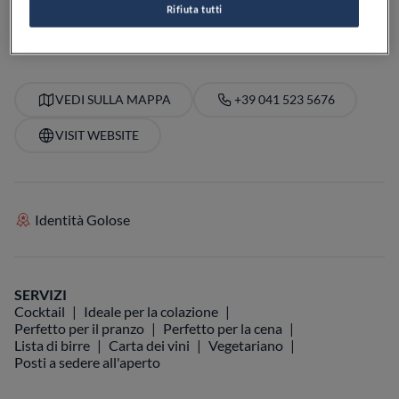
Rifiuta tutti
PREZZO
VEDI SULLA MAPPA
+39 041 523 5676
VISIT WEBSITE
Identità Golose
SERVIZI
Cocktail
Ideale per la colazione
Perfetto per il pranzo
Perfetto per la cena
Lista di birre
Carta dei vini
Vegetariano
Posti a sedere all'aperto