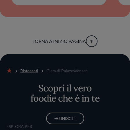
TORNA A INIZIO PAGINA
Ristoranti
Glam di PalazzoVenart
Home
Scopri il vero
foodie che è in te
UNISCITI
ESPLORA PER