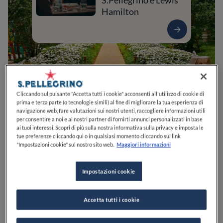
S.Pellegrino e Lewis
Hamilton
Cliccando sul pulsante "Accetta tutti i cookie" acconsenti all'utilizzo di cookie di
prima e terza parte (o tecnologie simili) al fine di migliorare la tua esperienza di
navigazione web, fare valutazioni sui nostri utenti, raccogliere informazioni utili
per consentire a noi e ai nostri partner di fornirti annunci personalizzati in base
ai tuoi interessi. Scopri di più sulla nostra informativa sulla privacy e imposta le
0
0
0
0
0
tue preferenze cliccando qui o in qualsiasi momento cliccando sul link
"Impostazioni cookie" sul nostro sito web.
Maggiori informazioni
Impostazioni cookie
Calle Tron, 1961
30135
Venezia
VE
Italia
CHIUSO
Apre
Domenica,
12:30-14:30, 19:30-22:00
Accetta tutti i cookie
VEDI ORARI