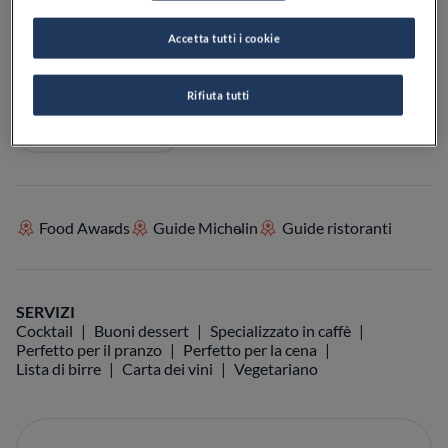
Accetta tutti i cookie
VEDI SULLA MAPPA
+39 041 721308
Rifiuta tutti
VISIT WEBSITE
Food Awards
Guide Michelin
Guide ristoranti
SERVIZI
Cocktail
Buoni dessert
Specializzato in caffè
Perfetto per il pranzo
Perfetto per la cena
Lista di birre
Carta dei vini
Vegetariano