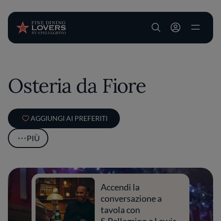
User account m
Salta al contenuto principale
Osteria da Fiore
AGGIUNGI AI PREFERITI
PIÙ
Accendi la
conversazione a
tavola con