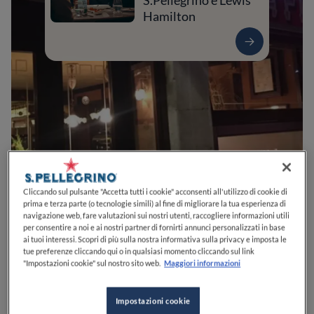
S.Pellegrino e Lewis
Hamilton
0
0
0
0
0
Cliccando sul pulsante "Accetta tutti i cookie" acconsenti all'utilizzo di cookie di
prima e terza parte (o tecnologie simili) al fine di migliorare la tua esperienza di
navigazione web, fare valutazioni sui nostri utenti, raccogliere informazioni utili
per consentire a noi e ai nostri partner di fornirti annunci personalizzati in base
ai tuoi interessi. Scopri di più sulla nostra informativa sulla privacy e imposta le
S. Polo, 2202
30125
Venezia
VE
Italia
tue preferenze cliccando qui o in qualsiasi momento cliccando sul link
"Impostazioni cookie" sul nostro sito web.
Maggiori informazioni
APERTO
VEDI ORARI
Impostazioni cookie
PREZZO