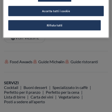
PREZZO
Accetta tutti i cookie
Rifiuta tutti
VEDI SULLA MAPPA
+39 041 524 0165
VISIT WEBSITE
Food Awards
Guide Michelin
Guide ristoranti
SERVIZI
Cocktail
Buoni dessert
Specializzato in caffè
Perfetto per il pranzo
Perfetto per la cena
Lista di birre
Carta dei vini
Vegetariano
Posti a sedere all'aperto