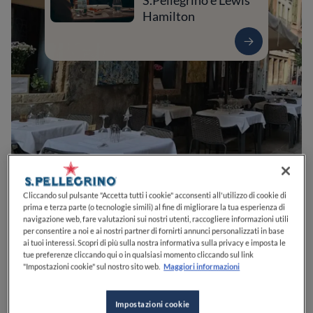
S.Pellegrino e Lewis
Hamilton
0
0
0
0
0
Cliccando sul pulsante "Accetta tutti i cookie" acconsenti all'utilizzo di cookie di
prima e terza parte (o tecnologie simili) al fine di migliorare la tua esperienza di
navigazione web, fare valutazioni sui nostri utenti, raccogliere informazioni utili
per consentire a noi e ai nostri partner di fornirti annunci personalizzati in base
ai tuoi interessi. Scopri di più sulla nostra informativa sulla privacy e imposta le
Rio Terà de le Carampane, 1911
30125
Venezia
VE
Italia
tue preferenze cliccando qui o in qualsiasi momento cliccando sul link
"Impostazioni cookie" sul nostro sito web.
Maggiori informazioni
CHIUSO
Apre
Venerdì,
12:30-14:30, 19:30-22:00
VEDI ORARI
Impostazioni cookie