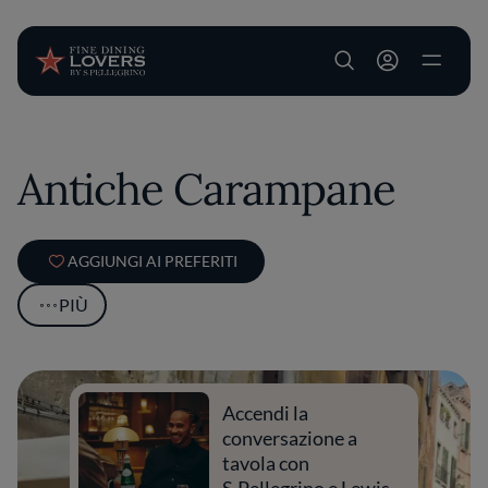
User account m
Salta al contenuto principale
Antiche Carampane
AGGIUNGI AI PREFERITI
PIÙ
Accendi la
conversazione a
tavola con