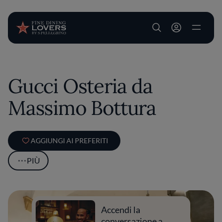
User account m
Salta al contenuto principale
Gucci Osteria da
Massimo Bottura
AGGIUNGI AI PREFERITI
PIÙ
Accendi la
conversazione a