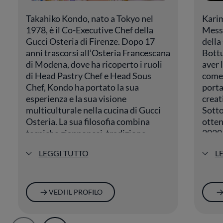
Takahiko Kondo, nato a Tokyo nel
Karim
1978, è il Co-Executive Chef della
Messi
Gucci Osteria di Firenze. Dopo 17
della
anni trascorsi all’Osteria Francescana
Bottu
di Modena, dove ha ricoperto i ruoli
aver 
di Head Pastry Chef e Head Sous
come 
Chef, Kondo ha portato la sua
porta
esperienza e la sua visione
creat
multiculturale nella cucina di Gucci
Sotto
Osteria. La sua filosofia combina
otten
tecniche giapponesi, tradizione
2020,
italiana e creatività, creando piatti
chef 
LEGGI TUTTO
L
che raccontano un dialogo tra due
ricon
mondi culinari. Con una stella
combi
Michelin, la Gucci Osteria si
ingred
distingue per l’originalità e l’eleganza
crean
VEDI IL PROFILO
dei suoi piatti.
estet