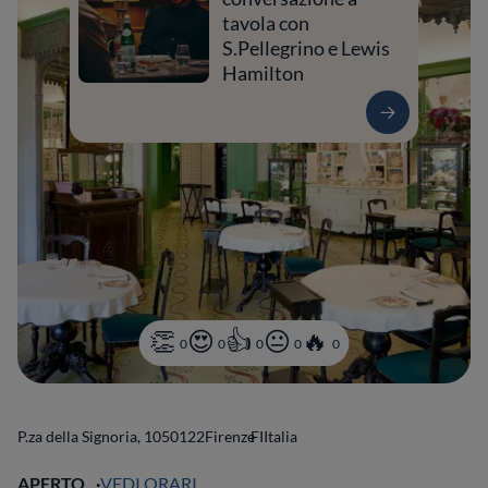
tavola con
S.Pellegrino e Lewis
Hamilton
0
0
0
0
0
P.za della Signoria, 10
50122
Firenze
FI
Italia
APERTO
VEDI ORARI