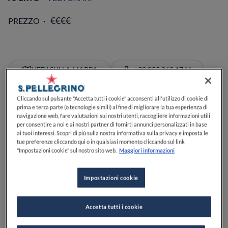
PREZZO
VEDI SULLA MAPPA
+39 055 062 1744
VISIT WEBSITE
Cliccando sul pulsante "Accetta tutti i cookie" acconsenti all'utilizzo di cookie di
prima e terza parte (o tecnologie simili) al fine di migliorare la tua esperienza di
navigazione web, fare valutazioni sui nostri utenti, raccogliere informazioni utili
per consentire a noi e ai nostri partner di fornirti annunci personalizzati in base
ai tuoi interessi. Scopri di più sulla nostra informativa sulla privacy e imposta le
Food Awards
Guide Michelin
Guide ristoranti
tue preferenze cliccando qui o in qualsiasi momento cliccando sul link
SCOPRI DI PIÙ
"Impostazioni cookie" sul nostro sito web.
Maggiori informazioni
Impostazioni cookie
SERVIZI
Cocktail
Buoni dessert
Specializzato in caffè
Accetta tutti i cookie
Perfetto per il pranzo
Perfetto per la cena
Lista di birre
Carta dei vini
Vegetariano