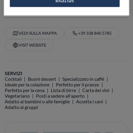
Rifiuta tutti
PREZZO
VEDI SULLA MAPPA
+39 338 840 5785
VISIT WEBSITE
SERVIZI
Cocktail
Buoni dessert
Specializzato in caffè
Ideale per la colazione
Perfetto per il pranzo
Perfetto per la cena
Lista di birre
Carta dei vini
Vegetariano
Posti a sedere all'aperto
Adatto ai bambini o alle famiglie
Accetta i cani
Adatto ai gruppi