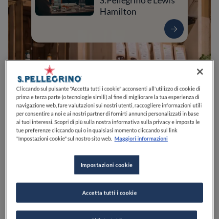
S.Pellegrino e Lewis
Hamilton
Cliccando sul pulsante "Accetta tutti i cookie" acconsenti all'utilizzo di cookie di
prima e terza parte (o tecnologie simili) al fine di migliorare la tua esperienza di
navigazione web, fare valutazioni sui nostri utenti, raccogliere informazioni utili
per consentire a noi e ai nostri partner di fornirti annunci personalizzati in base
ai tuoi interessi. Scopri di più sulla nostra informativa sulla privacy e imposta le
tue preferenze cliccando qui o in qualsiasi momento cliccando sul link
0
0
0
0
0
"Impostazioni cookie" sul nostro sito web.
Maggiori informazioni
Impostazioni cookie
Via della Vittoria, 58
30035
Mirano
VE
Italia
Accetta tutti i cookie
CHIUSO
Apre
Venerdì,
11:00-15:00, 18:00-24:00
VEDI ORARI