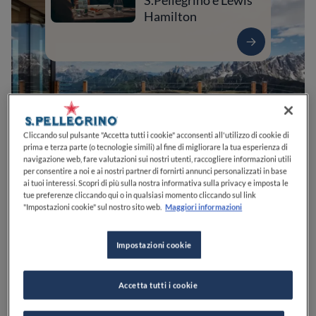
S.Pellegrino e Lewis
Hamilton
Cliccando sul pulsante "Accetta tutti i cookie" acconsenti all'utilizzo di cookie di
prima e terza parte (o tecnologie simili) al fine di migliorare la tua esperienza di
navigazione web, fare valutazioni sui nostri utenti, raccogliere informazioni utili
per consentire a noi e ai nostri partner di fornirti annunci personalizzati in base
ai tuoi interessi. Scopri di più sulla nostra informativa sulla privacy e imposta le
0
0
0
0
0
tue preferenze cliccando qui o in qualsiasi momento cliccando sul link
"Impostazioni cookie" sul nostro sito web.
Maggiori informazioni
Impostazioni cookie
Passo S. Pellegrino, 32
38035
Moena
TN
Italia
PREZZO
Accetta tutti i cookie