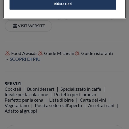
Rifiuta tutti
VEDI SULLA MAPPA
+39 344 049 1503
VISIT WEBSITE
Food Awards
Guide Michelin
Guide ristoranti
SCOPRI DI PIÙ
SERVIZI
Cocktail
Buoni dessert
Specializzato in caffè
Ideale per la colazione
Perfetto per il pranzo
Perfetto per la cena
Lista di birre
Carta dei vini
Vegetariano
Posti a sedere all'aperto
Accetta i cani
Adatto ai gruppi