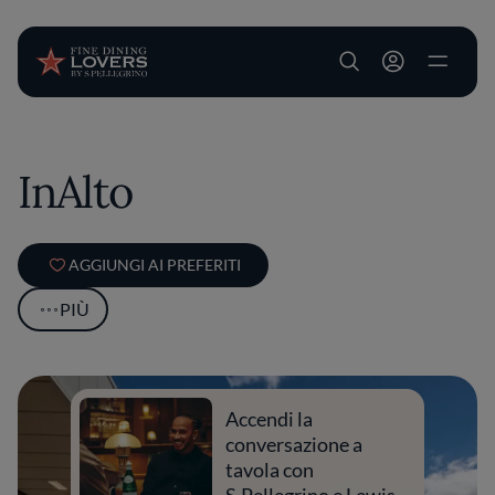
User account m
Salta al contenuto principale
InAlto
AGGIUNGI AI PREFERITI
PIÙ
Accendi la
conversazione a
tavola con