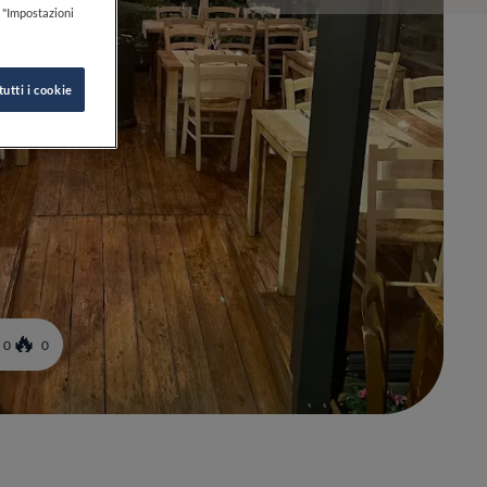
k "Impostazioni
tutti i cookie
0
0