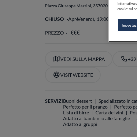
informativa s
Piazza Giuseppe Mazzini, 3
57020
Bibbona
LI
Italia
cookie" sul no
CHIUSO
Apre
Venerdì,
19:00-22:00
VE
Impostaz
PREZZO
VEDI SULLA MAPPA
+39
VISIT WEBSITE
SERVIZI
Buoni dessert
Specializzato in ca
Perfetto per il pranzo
Perfetto pe
Lista di birre
Carta dei vini
Pos
Adatto ai bambini o alle famiglie
Adatto ai gruppi