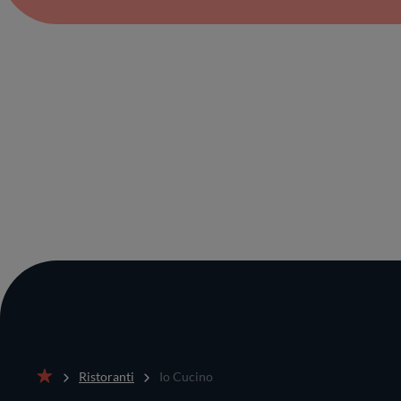
Ristoranti
Io Cucino
Home