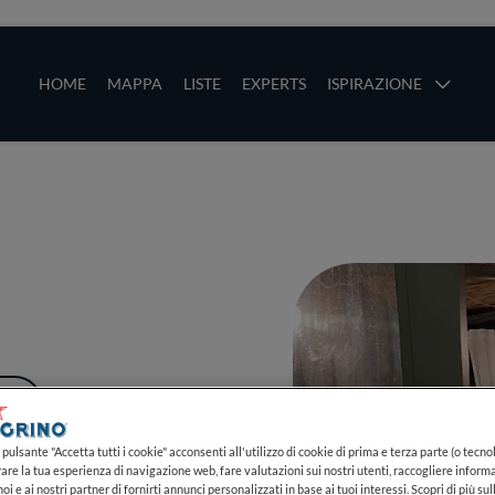
ze
Main navigation
HOME
MAPPA
LISTE
EXPERTS
ISPIRAZIONE
Salta al contenuto principale
li
PIÙ
pulsante "Accetta tutti i cookie" acconsenti all'utilizzo di cookie di prima e terza parte (o tecnol
rare la tua esperienza di navigazione web, fare valutazioni sui nostri utenti, raccogliere informa
oi e ai nostri partner di fornirti annunci personalizzati in base ai tuoi interessi. Scopri di più su