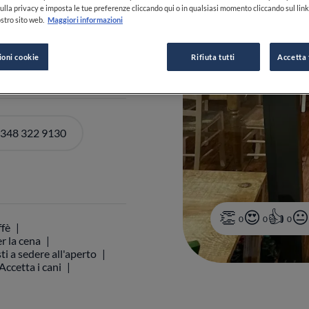
ulla privacy e imposta le tue preferenze cliccando qui o in qualsiasi momento cliccando sul lin
stro sito web.
Maggiori informazioni
DI ORARI
ioni cookie
Rifiuta tutti
Accetta 
 348 322 9130
0
0
0
ffè
r la cena
ti a sedere all'aperto
Accetta i cani