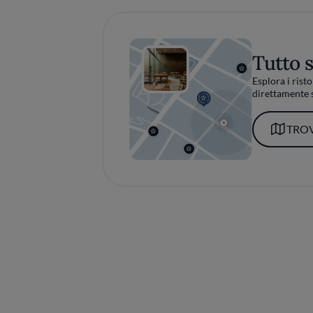
Tutto 
Esplora i risto
direttamente s
TROV