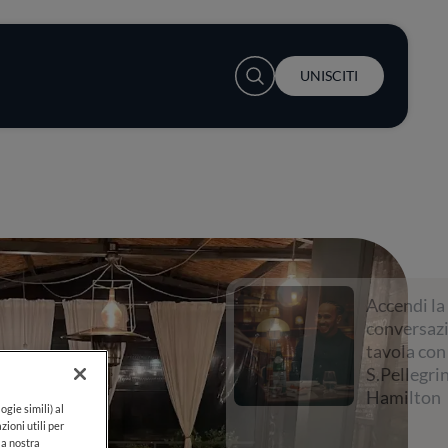
User account menu
UNISCITI
Accendi la
conversazione a
tavola con
S.Pellegrino e Lewis
Hamilton
ogie simili) al
zioni utili per
lla nostra