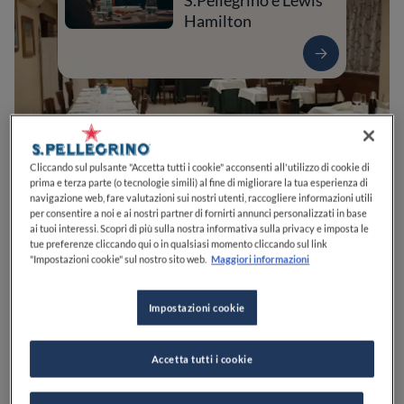
S.Pellegrino e Lewis
Hamilton
Cliccando sul pulsante "Accetta tutti i cookie" acconsenti all'utilizzo di cookie di
prima e terza parte (o tecnologie simili) al fine di migliorare la tua esperienza di
navigazione web, fare valutazioni sui nostri utenti, raccogliere informazioni utili
per consentire a noi e ai nostri partner di fornirti annunci personalizzati in base
ai tuoi interessi. Scopri di più sulla nostra informativa sulla privacy e imposta le
0
0
0
0
0
tue preferenze cliccando qui o in qualsiasi momento cliccando sul link
"Impostazioni cookie" sul nostro sito web.
Maggiori informazioni
Impostazioni cookie
Via Achille Ratti, 54
20017
Rho
MI
Italia
CHIUSO
Apre
Sabato,
12:30-14:30, 19:30-22:00
Accetta tutti i cookie
VEDI ORARI