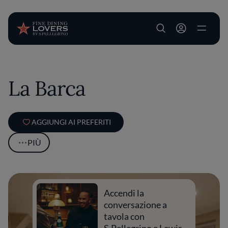
User account m
Salta al contenuto principale
La Barca
AGGIUNGI AI PREFERITI
PIÙ
Accendi la
conversazione a
tavola con