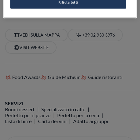
Rifiuta tutti
PREZZO
VEDI SULLA MAPPA
+39 02 930 3976
VISIT WEBSITE
Food Awards
Guide Michelin
Guide ristoranti
SERVIZI
Buoni dessert
Specializzato in caffè
Perfetto per il pranzo
Perfetto per la cena
Lista di birre
Carta dei vini
Adatto ai gruppi