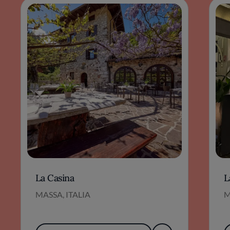
La Casina
L
MASSA, ITALIA
M