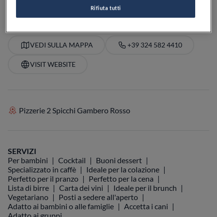
Rifiuta tutti
VEDI SULLA MAPPA
+39 324 582 4410
VISIT WEBSITE
Pizzerie 2 Spicchi Gambero Rosso
SERVIZI
Per bambini
Cocktail
Buoni dessert
Specializzato in caffè
Ideale per la colazione
Perfetto per il pranzo
Perfetto per la cena
Lista di birre
Carta dei vini
Ideale per il brunch
Vegetariano
Posti a sedere all'aperto
Adatto ai bambini o alle famiglie
Accetta i cani
Adatto ai gruppi