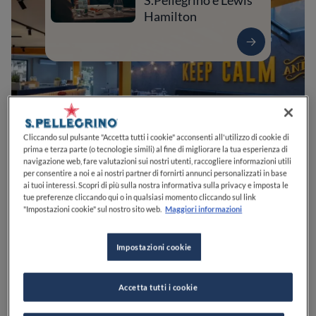
S.Pellegrino e Lewis
Hamilton
Cliccando sul pulsante "Accetta tutti i cookie" acconsenti all'utilizzo di cookie di
prima e terza parte (o tecnologie simili) al fine di migliorare la tua esperienza di
navigazione web, fare valutazioni sui nostri utenti, raccogliere informazioni utili
per consentire a noi e ai nostri partner di fornirti annunci personalizzati in base
ai tuoi interessi. Scopri di più sulla nostra informativa sulla privacy e imposta le
0
0
0
0
0
tue preferenze cliccando qui o in qualsiasi momento cliccando sul link
"Impostazioni cookie" sul nostro sito web.
Maggiori informazioni
Impostazioni cookie
Via S. Giuseppe Vecchio, 220
54100
Massa
MS
Italia
APERTO
VEDI ORARI
Accetta tutti i cookie
PREZZO