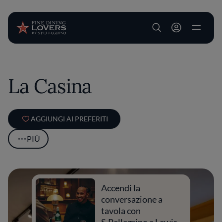
User account m
Salta al contenuto principale
La Casina
AGGIUNGI AI PREFERITI
PIÙ
Accendi la
conversazione a
tavola con