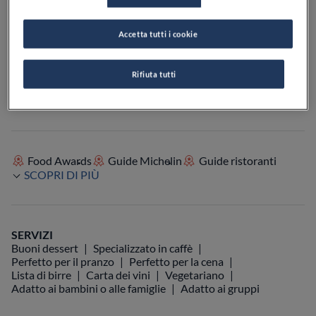
Accetta tutti i cookie
VEDI SULLA MAPPA
+39 030 894 0937
Rifiuta tutti
VISIT WEBSITE
Food Awards
Guide Michelin
Guide ristoranti
SCOPRI DI PIÙ
SERVIZI
Buoni dessert
Specializzato in caffè
Perfetto per il pranzo
Perfetto per la cena
Lista di birre
Carta dei vini
Vegetariano
Adatto ai bambini o alle famiglie
Adatto ai gruppi