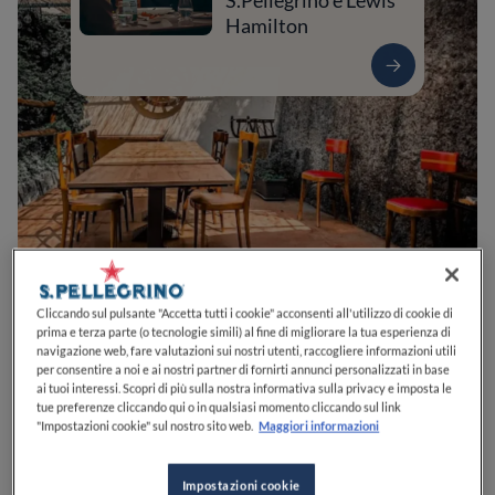
S.Pellegrino e Lewis
Hamilton
1
0
0
0
0
Cliccando sul pulsante "Accetta tutti i cookie" acconsenti all'utilizzo di cookie di
prima e terza parte (o tecnologie simili) al fine di migliorare la tua esperienza di
navigazione web, fare valutazioni sui nostri utenti, raccogliere informazioni utili
per consentire a noi e ai nostri partner di fornirti annunci personalizzati in base
ai tuoi interessi. Scopri di più sulla nostra informativa sulla privacy e imposta le
Via Aquilini, 5
25060
Brione
BS
Italia
tue preferenze cliccando qui o in qualsiasi momento cliccando sul link
"Impostazioni cookie" sul nostro sito web.
Maggiori informazioni
CHIUSO
Apre
Venerdì,
19:30-23:00
VEDI ORARI
Impostazioni cookie
PREZZO