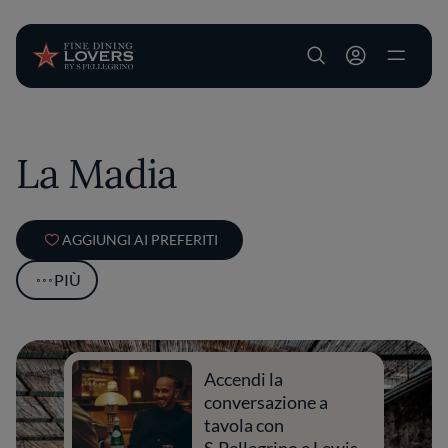
User account m
Salta al contenuto principale
La Madia
AGGIUNGI AI PREFERITI
PIÙ
Accendi la
conversazione a
tavola con