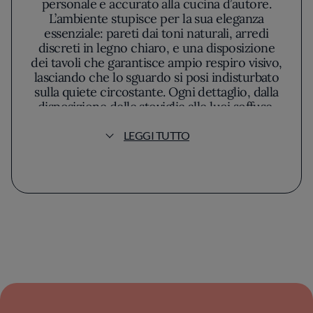
personale e accurato alla cucina d’autore.
L’ambiente stupisce per la sua eleganza
essenziale: pareti dai toni naturali, arredi
discreti in legno chiaro, e una disposizione
dei tavoli che garantisce ampio respiro visivo,
lasciando che lo sguardo si posi indisturbato
sulla quiete circostante. Ogni dettaglio, dalla
disposizione delle stoviglie alle luci soffuse,
suggerisce intimità e invita a una sosta
attenta, predisponendo i sensi a un’esperienza
LEGGI TUTTO
gastronomica meditata.
Sotto la guida sapiente di Michele Valotti, La
Madia coltiva con rigore una cucina di
ricerca, svincolata dagli eccessi e dal
desiderio di stupire a ogni costo. Il rispetto
assoluto per la materia prima è l’elemento
attorno a cui ruotano le scelte di menu:
stagionalità e selezione del territorio
rappresentano non un dogma, quanto
piuttosto una matrice da cui partire per