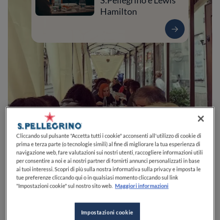
S.Pellegrino e Lewis
Hamilton
0
0
0
0
0
Cliccando sul pulsante "Accetta tutti i cookie" acconsenti all'utilizzo di cookie di
prima e terza parte (o tecnologie simili) al fine di migliorare la tua esperienza di
navigazione web, fare valutazioni sui nostri utenti, raccogliere informazioni utili
per consentire a noi e ai nostri partner di fornirti annunci personalizzati in base
ai tuoi interessi. Scopri di più sulla nostra informativa sulla privacy e imposta le
Via Gian Domenico Romagnosi, 9
21100
Varese
VA
Italia
tue preferenze cliccando qui o in qualsiasi momento cliccando sul link
"Impostazioni cookie" sul nostro sito web.
Maggiori informazioni
CHIUSO
Apre
Venerdì,
12:00-14:00, 19:00-22:30
VEDI ORARI
Impostazioni cookie