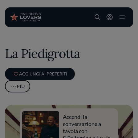
User account m
Salta al contenuto principale
La Piedigrotta
AGGIUNGI AI PREFERITI
PIÙ
Accendi la
conversazione a
tavola con