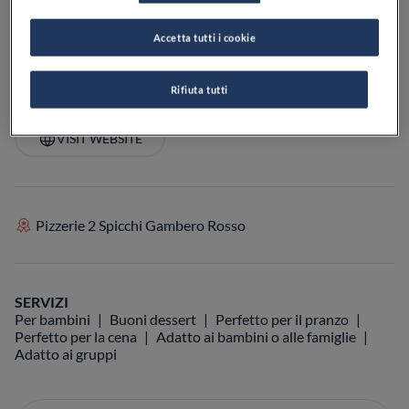
PREZZO
Accetta tutti i cookie
Rifiuta tutti
VEDI SULLA MAPPA
+39 0332 287983
VISIT WEBSITE
Pizzerie 2 Spicchi Gambero Rosso
SERVIZI
Per bambini
Buoni dessert
Perfetto per il pranzo
Perfetto per la cena
Adatto ai bambini o alle famiglie
Adatto ai gruppi