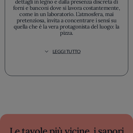
dettagli in legno e dalla presenza discreta di
forni e banconi dove si lavora costantemente,
come in un laboratorio. L’atmosfera, mai
pretenziosa, invita a concentrare i sensi su
quella che è la vera protagonista del luogo: la
pizza.
La meticolosità nella scelta delle materie
LEGGI TUTTO
prime si avverte sin dalla prima occhiata al
menù. Ogni elemento, dai latticini ai salumi, è
accuratamente selezionato, testimoniando
una predilezione per i sapori netti e per i
prodotti di qualità del territorio. Non stupisce
che l’impasto risulti l’asse portante dell’intera
proposta: la lavorazione paziente, i tempi di
lievitazione estesi e la cura nella preparazione
garantiscono una base fragrante, leggera e
digeribile, che si distingue al palato per la sua
immediata freschezza e per una struttura ben
calibrata.
Le tavole più vicine, i sapori