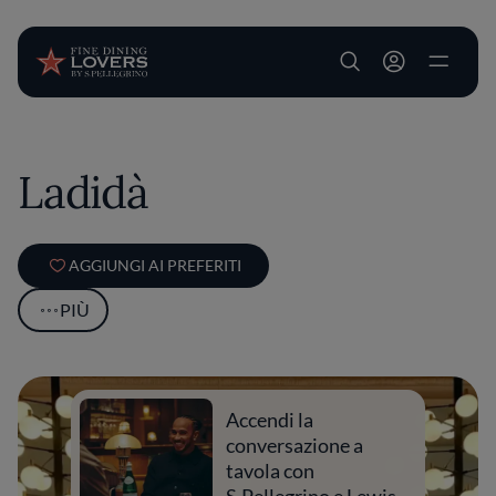
User account m
Salta al contenuto principale
Ladidà
AGGIUNGI AI PREFERITI
PIÙ
Accendi la
conversazione a
tavola con