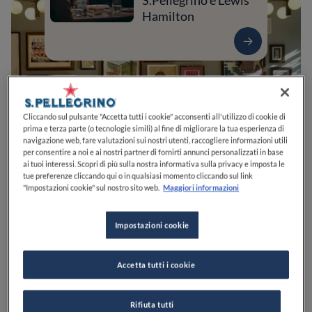
S.Pellegrino e Lewis
Hamilton
Cliccando sul pulsante "Accetta tutti i cookie" acconsenti all'utilizzo di cookie di
prima e terza parte (o tecnologie simili) al fine di migliorare la tua esperienza di
navigazione web, fare valutazioni sui nostri utenti, raccogliere informazioni utili
per consentire a noi e ai nostri partner di fornirti annunci personalizzati in base
ai tuoi interessi. Scopri di più sulla nostra informativa sulla privacy e imposta le
tue preferenze cliccando qui o in qualsiasi momento cliccando sul link
"Impostazioni cookie" sul nostro sito web.
Maggiori informazioni
0
0
0
0
0
Impostazioni cookie
Via di S. Sebastiano, 13
16123
Genova
GE
Italia
Accetta tutti i cookie
CHIUSO
Apre
Giovedì,
12:30-15:30, 18:00-23:00
VEDI ORARI
Rifiuta tutti