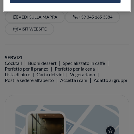
VEDI SULLA MAPPA
+39 345 165 3584
VISIT WEBSITE
SERVIZI
Cocktail
Buoni dessert
Specializzato in caffè
Perfetto per il pranzo
Perfetto per la cena
Lista di birre
Carta dei vini
Vegetariano
Posti a sedere all'aperto
Accetta i cani
Adatto ai gruppi