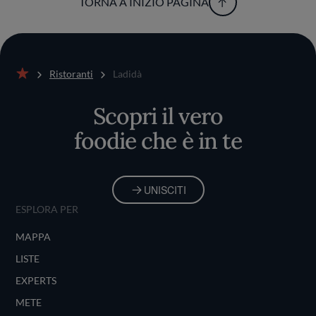
TORNA A INIZIO PAGINA
Ristoranti
Ladidà
Home
Scopri il vero
foodie che è in te
UNISCITI
ESPLORA PER
MAPPA
LISTE
EXPERTS
METE