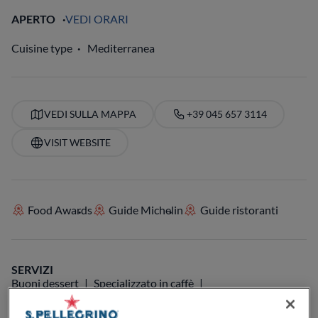
APERTO
VEDI ORARI
Cuisine type
Mediterranea
VEDI SULLA MAPPA
+39 045 657 3114
VISIT WEBSITE
Food Awards
Guide Michelin
Guide ristoranti
SERVIZI
Buoni dessert
Specializzato in caffè
Perfetto per il pranzo
Perfetto per la cena
Carta dei vini
Posti a sedere all'aperto