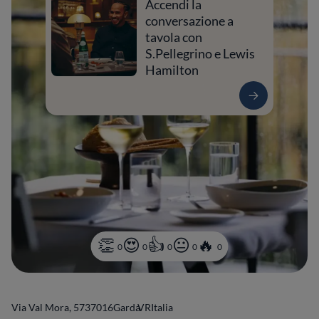
Accendi la
conversazione a
tavola con
S.Pellegrino e Lewis
Hamilton
0
0
0
0
0
Via Val Mora, 57
37016
Garda
VR
Italia