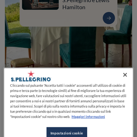
S.Pellegrino e Lewis
Hamilton
0
0
0
0
0
Cliccando sul pulsante "Accetta tutti i cookie" acconsenti all'utilizzo di cookie di
prima e terza parte (o tecnologie simili) al fine di migliorare la tua esperienza di
navigazione web, fare valutazioni sui nostri utenti, raccogliere informazioni utili
per consentire a noi e ai nostri partner di fornirti annunci personalizzati in base
ai tuoi interessi. Scopri di più sulla nostra informativa sulla privacy e imposta le
Via Monte Baldo, 28
37010
Costermano sul Garda
VR
Italia
tue preferenze cliccando qui o in qualsiasi momento cliccando sul link
"Impostazioni cookie" sul nostro sito web.
Maggiori informazioni
CHIUSO
Apre
Venerdì,
11:30-21:30
VEDI ORARI
Impostazioni cookie
PREZZO