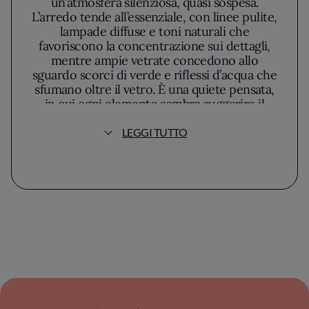
un’atmosfera silenziosa, quasi sospesa.
L’arredo tende all’essenziale, con linee pulite,
lampade diffuse e toni naturali che
favoriscono la concentrazione sui dettagli,
mentre ampie vetrate concedono allo
sguardo scorci di verde e riflessi d’acqua che
sfumano oltre il vetro. È una quiete pensata,
in cui ogni elemento sembra suggerire il
valore del tempo e dell’attesa.
LEGGI TUTTO
Dietro ogni piatto si riconosce un progetto
solido e preciso. Federico Chignola, chef di
riferimento, non rincorre l’effetto, ma si lascia
guidare dalla volontà di valorizzare la materia
prima con interventi misurati, sottolineando
piuttosto che oscurando. Nel piatto, le
cromie rimangono naturali, le composizioni
essenziali, con tocchi mai ridondanti: un
carpaccio di pesce di lago si presenta come
una carezza appena acidulata, sostenuta da oli
aromatici e erbe atte a esaltare i toni del
pescato locale, senza sovraccaricare. Nelle