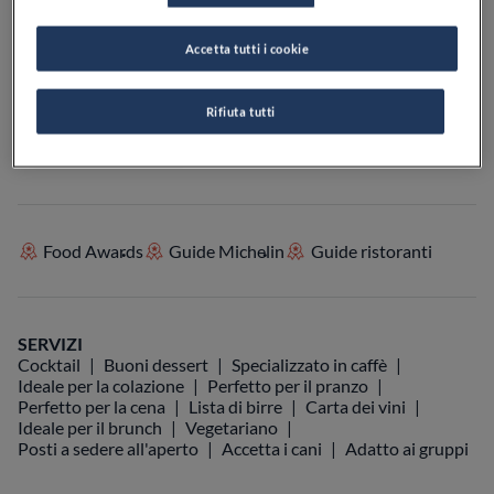
Accetta tutti i cookie
VEDI SULLA MAPPA
+39 045 620 0766
Rifiuta tutti
VISIT WEBSITE
Food Awards
Guide Michelin
Guide ristoranti
SERVIZI
Cocktail
Buoni dessert
Specializzato in caffè
Ideale per la colazione
Perfetto per il pranzo
Perfetto per la cena
Lista di birre
Carta dei vini
Ideale per il brunch
Vegetariano
Posti a sedere all'aperto
Accetta i cani
Adatto ai gruppi