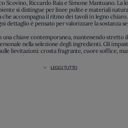
arco Scovino, Riccardo Raia e Simone Mantuano. La l
iente si distingue per linee pulite e materiali natural
da che accompagna il ritmo dei tavoli in legno chiaro
ogni dettaglio è pensato per valorizzare la sostanza se
a in una chiave contemporanea, mantenendo stretto i
sonale nella selezione degli ingredienti. Gli impasti,
ulle lievitazioni: crosta fragrante, cuore soffice, mas
pisce, già al taglio, un equilibrio che non cede mai al
to nel semplice profumo che si sprigiona quanto ne
LEGGI TUTTO
na in combinazioni che si fanno notare per precisione
gredienti inediti, come selezioni di ortaggi freschi o
firmati dal trio si avverte la volontà di non piegars
are integrità e autenticità, senza rincorrere la sorpr
oni, Marghe mette al centro il rispetto per le mater
ridefinire, giorno dopo giorno, il modo di intendere