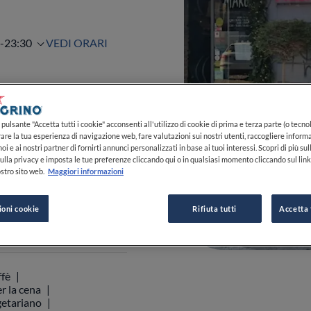
0-23:30
pulsante "Accetta tutti i cookie" acconsenti all'utilizzo di cookie di prima e terza parte (o tecnol
VEDI ORARI
rare la tua esperienza di navigazione web, fare valutazioni sui nostri utenti, raccogliere informa
oi e ai nostri partner di fornirti annunci personalizzati in base ai tuoi interessi. Scopri di più su
ulla privacy e imposta le tue preferenze cliccando qui o in qualsiasi momento cliccando sul lin
stro sito web.
Maggiori informazioni
0
0
0
ioni cookie
Rifiuta tutti
Accetta 
 02 5411 8711
ffè
r la cena
etariano