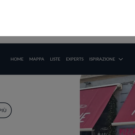
ze
Main navigation
HOME
MAPPA
LISTE
EXPERTS
ISPIRAZIONE
Salta al contenuto principale
li
PIÙ