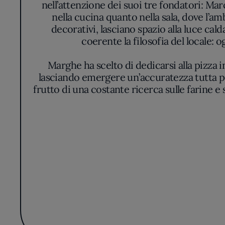
nell’attenzione dei suoi tre fondatori: M
nella cucina quanto nella sala, dove l’amb
decorativi, lasciano spazio alla luce cal
coerente la filosofia del locale: 
Marghe ha scelto di dedicarsi alla pizz
lasciando emergere un’accuratezza tutta per
frutto di una costante ricerca sulle farine e s
prima senza appesantire il palato. Si perce
nuance aromatiche, tan
La carta segue la stagionalità e si decli
proposte che affiancano i classici a in
composizioni mai sovraccariche. Nei piatti 
desiderio di conserv
Attraverso una cucina che evita semplificazi
visione condivisa il compito di 