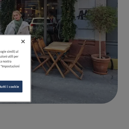
ogie simili) al
zioni utili per
lla nostra
k "Impostazioni
0
0
tutti i cookie