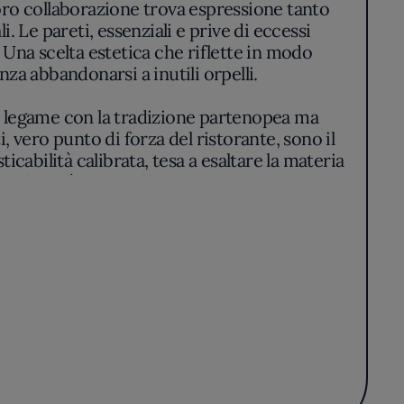
oro collaborazione trova espressione tanto
i. Le pareti, essenziali e prive di eccessi
. Una scelta estetica che riflette in modo
nza abbandonarsi a inutili orpelli.
l legame con la tradizione partenopea ma
 vero punto di forza del ristorante, sono il
ticabilità calibrata, tesa a esaltare la materia
la facilità, ma preferisce lasciare spazio a
lla ricchezza al gusto.
 e pulizia dei sapori. È comune incontrare
 latticini di produzione artigianale, in
i alle mode. L’innovazione viene guidata dal
esa fine a sé stessa.
ie prime, affidando ai gesti misurati e a una
 la pizza contemporanea in città.