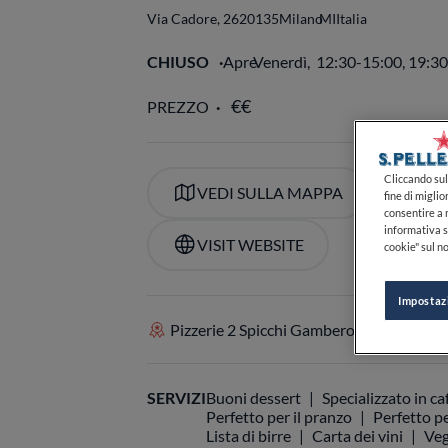
Via Cadore, 26
20135
Milano
MI
Italia
CHIUSO
Apre
Venerdì,
12:30-15:00, 19:3
Cliccando sul 
fine di miglio
consentire a n
PREZZO
informativa s
cookie" sul no
Impostaz
VEDI SULLA MAPPA
+39
VISIT WEBSITE
Pizzerie 2 Spicchi Gambero Rosso
SERVIZI
Buoni dessert
Specializzato in ca
Perfetto per il pranzo
Perfetto pe
Lista di birre
Carta dei vini
Veg