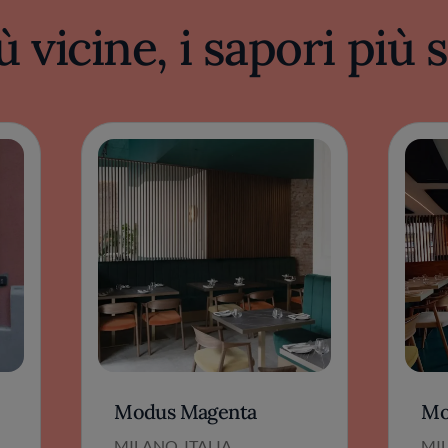
ù vicine, i sapori più
Modus Magenta
Mo
MILANO, ITALIA
MIL