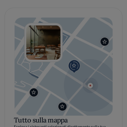
Tutto sulla mappa
Esplora i ristoranti selezionati direttamente sulla tua