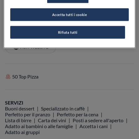
PREZZO
Accetta tutti i cookie
Rifiuta tutti
VEDI SULLA MAPPA
+39 06 8698 1973
VISIT WEBSITE
50 Top Pizza
SERVIZI
Buoni dessert
Specializzato in caffè
Perfetto per il pranzo
Perfetto per la cena
Lista di birre
Carta dei vini
Posti a sedere all'aperto
Adatto ai bambini o alle famiglie
Accetta i cani
Adatto ai gruppi