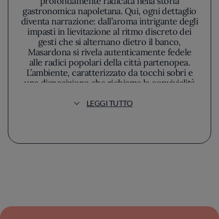
profondamente radicata nella storia
gastronomica napoletana. Qui, ogni dettaglio
diventa narrazione: dall’aroma intrigante degli
impasti in lievitazione al ritmo discreto dei
gesti che si alternano dietro il banco,
Masardona si rivela autenticamente fedele
alle radici popolari della città partenopea.
L’ambiente, caratterizzato da tocchi sobri e
una disposizione che richiama la convivialità
tipica delle pizzerie storiche, propone un
equilibrio studiato tra essenzialità e calore
LEGGI TUTTO
familiare; la luce calda si diffonde sulle
superfici chiare, dove risaltano i colori vividi
dei prodotti freschi, protagonisti indiscussi di
ogni ricetta.
Alla guida di questa narrazione culinaria c’è
Enzo Piccirillo. È la sua filosofia a plasmare
ogni gesto e ogni scelta: per lui, la cucina è
una continua ricerca di equilibrio tra
genuinità e memoria. La lavorazione degli
impasti avviene con cura quasi rituale,