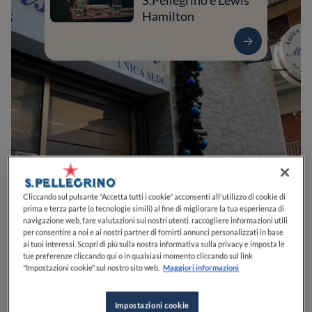
S.Pellegrino e Lewis
Hamilton
0
0
0
0
0
Cliccando sul pulsante "Accetta tutti i cookie" acconsenti all'utilizzo di cookie di
prima e terza parte (o tecnologie simili) al fine di migliorare la tua esperienza di
navigazione web, fare valutazioni sui nostri utenti, raccogliere informazioni utili
per consentire a noi e ai nostri partner di fornirti annunci personalizzati in base
ai tuoi interessi. Scopri di più sulla nostra informativa sulla privacy e imposta le
Piazza dell'Oro, 6
00186
Roma
RM
Italia
tue preferenze cliccando qui o in qualsiasi momento cliccando sul link
"Impostazioni cookie" sul nostro sito web.
Maggiori informazioni
CHIUSO
Apre
Venerdì,
12:30-15:00, 19:30-23:00
VEDI ORARI
Impostazioni cookie