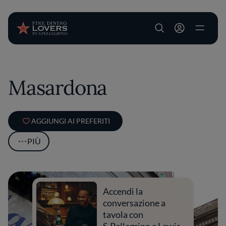
User account m
Salta al contenuto principale
Masardona
AGGIUNGI AI PREFERITI
PIÙ
Accendi la
conversazione a
tavola con