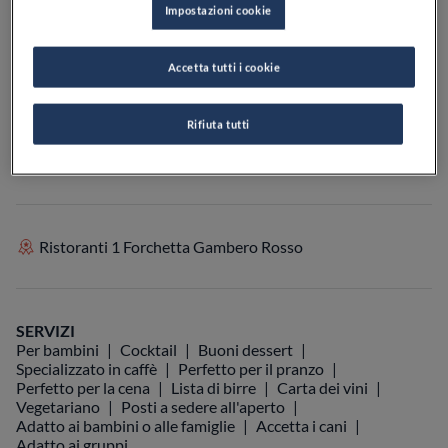
Impostazioni cookie
PREZZO
Accetta tutti i cookie
VEDI SULLA MAPPA
+39 0835 346121
Rifiuta tutti
VISIT WEBSITE
Ristoranti 1 Forchetta Gambero Rosso
SERVIZI
Per bambini
Cocktail
Buoni dessert
Specializzato in caffè
Perfetto per il pranzo
Perfetto per la cena
Lista di birre
Carta dei vini
Vegetariano
Posti a sedere all'aperto
Adatto ai bambini o alle famiglie
Accetta i cani
Adatto ai gruppi