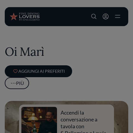
User account m
Salta al contenuto principale
Oi Marì
AGGIUNGI AI PREFERITI
PIÙ
Accendi la
conversazione a
tavola con