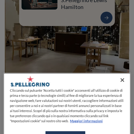
S.Pellegrino e Lewis
Hamilton
0
0
0
0
0
Cliccando sul pulsante "Accetta tutti i cookie" acconsenti all'utilizzo di cookie di
prima e terza parte (o tecnologie simili) al fine di migliorare la tua esperienza di
navigazione web, fare valutazioni sui nostri utenti, raccogliere informazioni utili
per consentire a noi e ai nostri partner di fornirti annunci personalizzati in base
Via Fiorentini, 66
75100
Matera
MT
Italia
ai tuoi interessi. Scopri di più sulla nostra informativa sulla privacy e imposta le
tue preferenze cliccando qui o in qualsiasi momento cliccando sul link
CHIUSO
Apre
Sabato,
12:00-14:30, 19:30-22:30
"Impostazioni cookie" sul nostro sito web.
Maggiori informazioni
VEDI ORARI