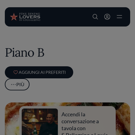
User account m
Salta al contenuto principale
Piano B
AGGIUNGI AI PREFERITI
PIÙ
Accendi la
conversazione a
tavola con