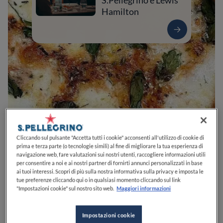
S.Pellegrino e Lewis
Hamilton
0
0
0
0
0
Cliccando sul pulsante "Accetta tutti i cookie" acconsenti all'utilizzo di cookie di
prima e terza parte (o tecnologie simili) al fine di migliorare la tua esperienza di
navigazione web, fare valutazioni sui nostri utenti, raccogliere informazioni utili
per consentire a noi e ai nostri partner di fornirti annunci personalizzati in base
ai tuoi interessi. Scopri di più sulla nostra informativa sulla privacy e imposta le
Via Cairoli, 18
96100
Siracusa
SR
Italia
tue preferenze cliccando qui o in qualsiasi momento cliccando sul link
"Impostazioni cookie" sul nostro sito web.
Maggiori informazioni
CHIUSO
Apre
Giovedì,
19:00-23:00
VEDI ORARI
Impostazioni cookie
PREZZO