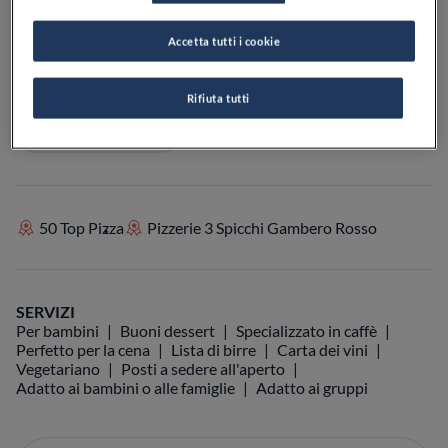
Accetta tutti i cookie
VEDI SULLA MAPPA
+39 0931 66851
Rifiuta tutti
VISIT WEBSITE
50 Top Pizza
Pizzerie 3 Spicchi Gambero Rosso
SERVIZI
Per bambini
Buoni dessert
Specializzato in caffè
Perfetto per la cena
Lista di birre
Carta dei vini
Vegetariano
Posti a sedere all'aperto
Adatto ai bambini o alle famiglie
Adatto ai gruppi