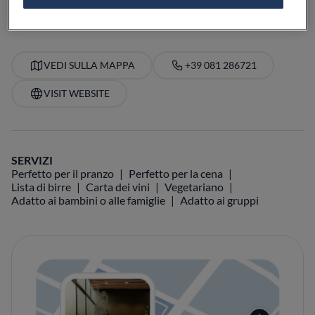
VEDI SULLA MAPPA
+39 081 286721
VISIT WEBSITE
SERVIZI
Perfetto per il pranzo
Perfetto per la cena
Lista di birre
Carta dei vini
Vegetariano
Adatto ai bambini o alle famiglie
Adatto ai gruppi