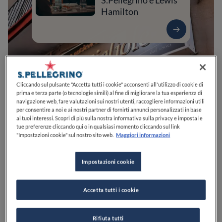
S.Pellegrino e Lewis
Hamilton
Cliccando sul pulsante "Accetta tutti i cookie" acconsenti all'utilizzo di cookie di
prima e terza parte (o tecnologie simili) al fine di migliorare la tua esperienza di
navigazione web, fare valutazioni sui nostri utenti, raccogliere informazioni utili
per consentire a noi e ai nostri partner di fornirti annunci personalizzati in base
ai tuoi interessi. Scopri di più sulla nostra informativa sulla privacy e imposta le
tue preferenze cliccando qui o in qualsiasi momento cliccando sul link
0
0
0
0
0
"Impostazioni cookie" sul nostro sito web.
Maggiori informazioni
Impostazioni cookie
Via Giudecca Vecchia, 39
80139
Napoli
NA
Italia
Accetta tutti i cookie
CHIUSO
Apre
Venerdì,
10:00-22:00
VEDI ORARI
Rifiuta tutti
PREZZO