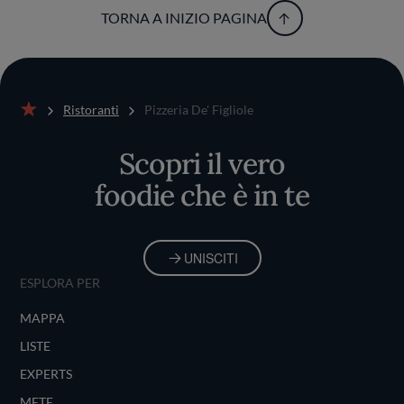
TORNA A INIZIO PAGINA
Ristoranti
Pizzeria De' Figliole
Home
Scopri il vero
foodie che è in te
UNISCITI
ESPLORA PER
MAPPA
LISTE
EXPERTS
METE