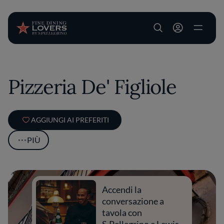
User account m
Salta al contenuto principale
Pizzeria De' Figliole
AGGIUNGI AI PREFERITI
PIÙ
Accendi la
conversazione a
tavola con