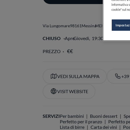
informativa s
cookie" sul no
Impostaz
Via Lungomare
98161
Messina
ME
Italia
CHIUSO
Apre
Giovedì,
19:30-24:00
VE
PREZZO
VEDI SULLA MAPPA
+39
VISIT WEBSITE
SERVIZI
Per bambini
Buoni dessert
Spe
Perfetto per il pranzo
Perfetto pe
Lista di birre
Carta dei vini
Pos