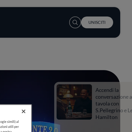
User account menu
UNISCITI
Accendi la
conversazione a
tavola con
S.Pellegrino e Lewis
Hamilton
ogie simili) al
zioni utili per
lla nostra