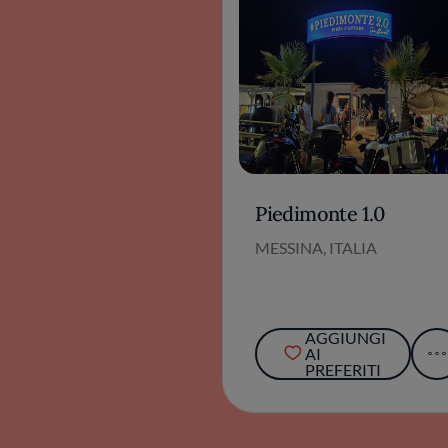
Piedimonte 1.0
MESSINA, ITALIA
AGGIUNGI
AI
PREFERITI