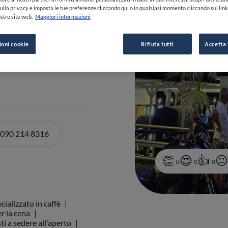
ulla privacy e imposta le tue preferenze cliccando qui o in qualsiasi momento cliccando sul lin
stro sito web.
Maggiori informazioni
ioni cookie
Rifiuta tutti
Accetta 
DI ORARI
 090 214 8316
0
0
0
cializzato in caffè
r la cena
ti a sedere all'aperto