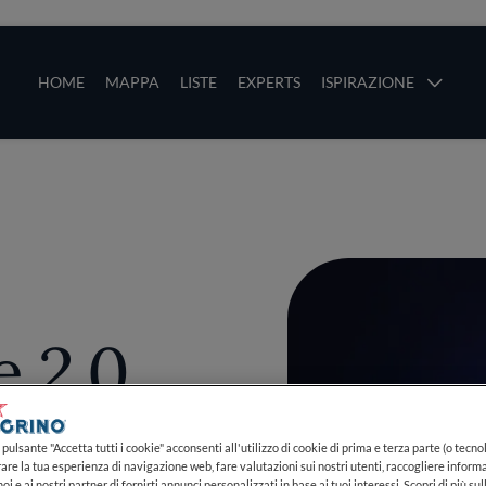
ze
Main navigation
HOME
MAPPA
LISTE
EXPERTS
ISPIRAZIONE
Salta al contenuto principale
li
 2.0
pulsante "Accetta tutti i cookie" acconsenti all'utilizzo di cookie di prima e terza parte (o tecnol
rare la tua esperienza di navigazione web, fare valutazioni sui nostri utenti, raccogliere informa
PIÙ
oi e ai nostri partner di fornirti annunci personalizzati in base ai tuoi interessi. Scopri di più su