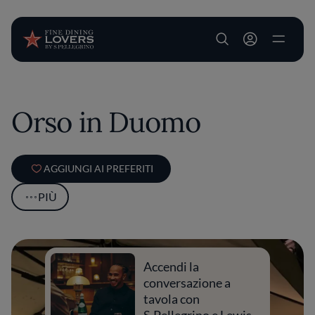
User account m
Salta al contenuto principale
Orso in Duomo
AGGIUNGI AI PREFERITI
PIÙ
Accendi la
conversazione a
tavola con