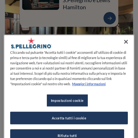
S.Pellegrino e Lewis
Hamilton
Cliccando sul pulsante "Accetta tutti i cookie" acconsenti all'utilizzo di cookie di
prima e terza parte (o tecnologie simili) al fine di migliorare la tua esperienza di
navigazione web, fare valutazioni sui nostri utenti, raccogliere informazioni utili
per consentire a noi e ai nostri partner di fornirti annunci personalizzati in base
ai tuoi interessi. Scopri di più sulla nostra informativa sulla privacy e imposta le
tue preferenze cliccando qui o in qualsiasi momento cliccando sul link
0
0
0
0
0
"Impostazioni cookie" sul nostro sito web.
Maggiori informazioni
Impostazioni cookie
P.za Duomo, 8
98122
Messina
ME
Italia
Accetta tutti i cookie
APERTO
VEDI ORARI
Rifiuta tutti