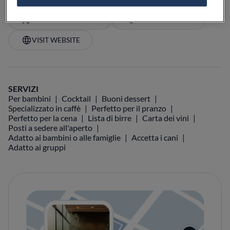
VEDI SULLA MAPPA
+39 090 958 7066
VISIT WEBSITE
SERVIZI
Per bambini
Cocktail
Buoni dessert
Specializzato in caffè
Perfetto per il pranzo
Perfetto per la cena
Lista di birre
Carta dei vini
Posti a sedere all'aperto
Adatto ai bambini o alle famiglie
Accetta i cani
Adatto ai gruppi