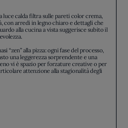
 luce calda filtra sulle pareti color crema,
, con arredi in legno chiaro e dettagli che
ardo alla cucina a vista suggerisce subito il
evolezza.
si “zen” alla pizza: ogni fase del processo,
impasto una leggerezza sorprendente e una
eno vi è spazio per forzature creative o per
rticolare attenzione alla stagionalità degli
po stesso perfettamente bilanciata. Il bordo
omodoro San Marzano si sposa con la cremosa
erienza con una nota vegetale, rinfrescante.
e senza eccessi.
e per il gesto, mai ostentato. Chiapparino,