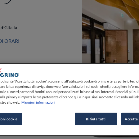
pulsante "Accetta tutti i cookie" acconsenti all'utilizzo di cookie di prima e terza parte (o tecnol
rare la tua esperienza di navigazione web, fare valutazioni sui nostri utenti, raccogliere informa
do
FG
Italia
oi e ai nostri partner di fornirti annunci personalizzati in base ai tuoi interessi. Scopri di più su
ulla privacy e imposta le tue preferenze cliccando qui o in qualsiasi momento cliccando sul lin
stro sito web.
Maggiori informazioni
DI ORARI
0
0
0
ioni cookie
Rifiuta tutti
Accetta 
 0882 420495