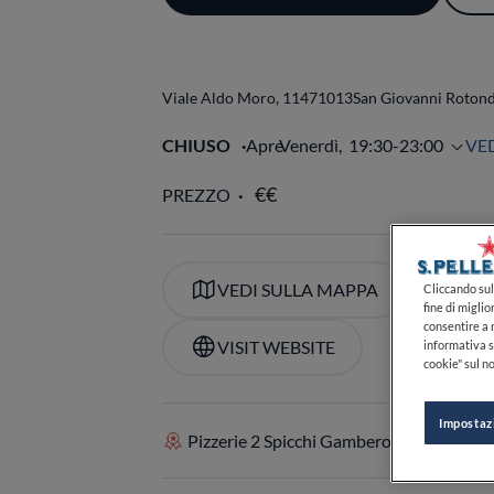
Cliccando sul 
fine di miglio
Viale Aldo Moro, 114
71013
San Giovanni Roton
consentire a n
informativa s
cookie" sul no
CHIUSO
Apre
Venerdì,
19:30-23:00
VE
PREZZO
Impostaz
VEDI SULLA MAPPA
+39
VISIT WEBSITE
Pizzerie 2 Spicchi Gambero Rosso