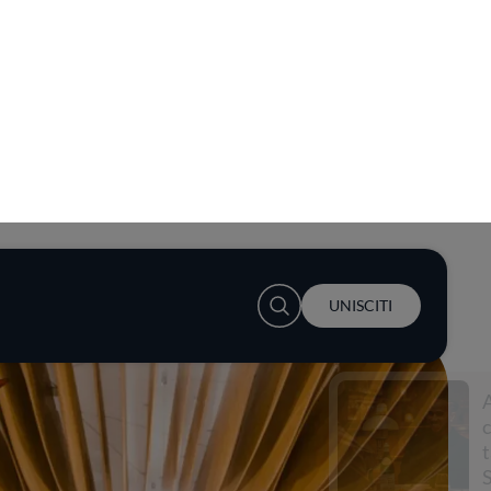
User account menu
UNISCITI
Accendi la
conversazione a
tavola con
S.Pellegrino e Lewis
Hamilton