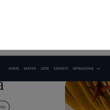
ze
Main navigation
HOME
MAPPA
LISTE
EXPERTS
ISPIRAZIONE
Salta al contenuto principale
li
a
PIÙ