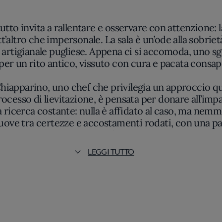
tto invita a rallentare e osservare con attenzione: la
ltro che impersonale. La sala è un’ode alla sobrietà
artigianale pugliese. Appena ci si accomoda, uno sgu
 per un rito antico, vissuto con cura e pacata consap
 Chiapparino, uno chef che privilegia un approccio qua
 processo di lievitazione, è pensata per donare all’
 ricerca costante: nulla è affidato al caso, ma nemm
 muove tra certezze e accostamenti rodati, con una pa
ingredienti.
LEGGI TUTTO
rita, che qui trova una veste quasi austera e al tem
lando un cuore sottile e soffice; il rosso vivo del p
entre qualche foglia di basilico fresco chiude l’esp
onta una storia di equilibrio, senza sovrabbondanze 
ismo: si percepisce un rispetto per la materia prima 