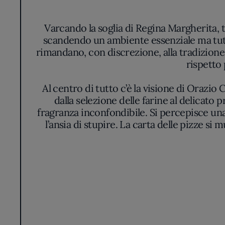
Varcando la soglia di Regina Margherita, tu
scandendo un ambiente essenziale ma tutt’a
rimandano, con discrezione, alla tradizione 
rispetto
Al centro di tutto c’è la visione di Orazio
dalla selezione delle farine al delicato
fragranza inconfondibile. Si percepisce una
l’ansia di stupire. La carta delle pizze si
Il colpo d’occhio più immediato è la Marghe
dorato e alveolato cede sotto le dita, sve
bianchezza di una mozzarella selezionata, m
Ogni fetta racc
L’atmosfera in sala non cede mai al formal