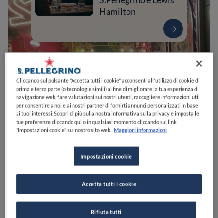
S.Pellegrino e Lewis
Hamilton
Cliccando sul pulsante "Accetta tutti i cookie" acconsenti all'utilizzo di cookie di
prima e terza parte (o tecnologie simili) al fine di migliorare la tua esperienza di
navigazione web, fare valutazioni sui nostri utenti, raccogliere informazioni utili
per consentire a noi e ai nostri partner di fornirti annunci personalizzati in base
ai tuoi interessi. Scopri di più sulla nostra informativa sulla privacy e imposta le
tue preferenze cliccando qui o in qualsiasi momento cliccando sul link
"Impostazioni cookie" sul nostro sito web.
Maggiori informazioni
0
0
0
0
0
Impostazioni cookie
Via Orfeo Mazzitelli, 256
70124
Bari
BA
Italia
Accetta tutti i cookie
CHIUSO
Apre
Giovedì,
19:30-23:30
VEDI ORARI
Rifiuta tutti