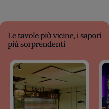
Le tavole più vicine, i sapori
più sorprendenti