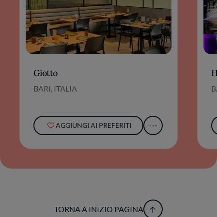
Giotto
H
BARI, ITALIA
B
AGGIUNGI AI PREFERITI
TORNA A INIZIO PAGINA