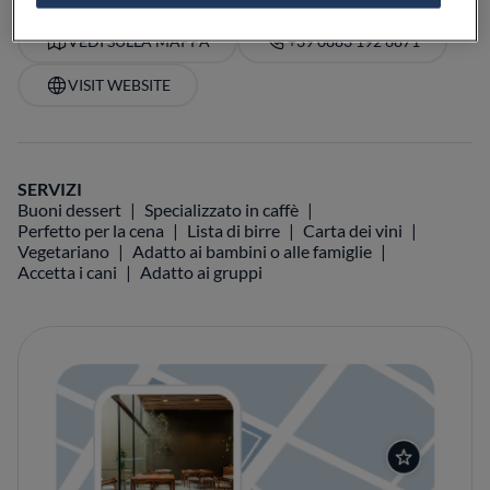
VEDI SULLA MAPPA
+39 0883 192 6871
VISIT WEBSITE
SERVIZI
Buoni dessert
Specializzato in caffè
Perfetto per la cena
Lista di birre
Carta dei vini
Vegetariano
Adatto ai bambini o alle famiglie
Accetta i cani
Adatto ai gruppi