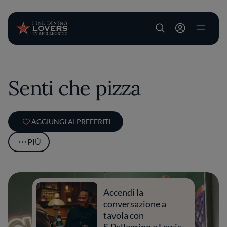
User account m
Salta al contenuto principale
Senti che pizza
AGGIUNGI AI PREFERITI
PIÙ
Accendi la
conversazione a
tavola con