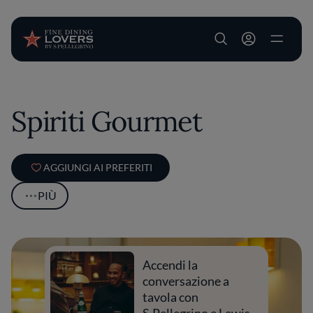
User account m
Salta al contenuto principale
Spiriti Gourmet
AGGIUNGI AI PREFERITI
PIÙ
Accendi la
conversazione a
tavola con