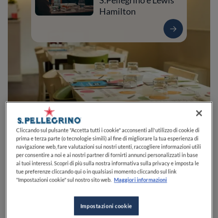
S.Pellegrino e Lewis
Hamilton
Cliccando sul pulsante "Accetta tutti i cookie" acconsenti all'utilizzo di cookie di
0
0
0
0
0
prima e terza parte (o tecnologie simili) al fine di migliorare la tua esperienza di
navigazione web, fare valutazioni sui nostri utenti, raccogliere informazioni utili
per consentire a noi e ai nostri partner di fornirti annunci personalizzati in base
ai tuoi interessi. Scopri di più sulla nostra informativa sulla privacy e imposta le
tue preferenze cliccando qui o in qualsiasi momento cliccando sul link
Via Cesare Battisti, 10
73100
Lecce
LE
Italia
"Impostazioni cookie" sul nostro sito web.
Maggiori informazioni
CHIUSO
Apre
Giovedì,
19:30-24:00
VEDI ORARI
Impostazioni cookie
PREZZO