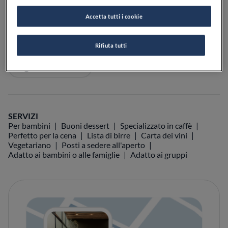
Accetta tutti i cookie
Rifiuta tutti
VEDI SULLA MAPPA
+39 0832 308438
VISIT WEBSITE
SERVIZI
Per bambini
Buoni dessert
Specializzato in caffè
Perfetto per la cena
Lista di birre
Carta dei vini
Vegetariano
Posti a sedere all'aperto
Adatto ai bambini o alle famiglie
Adatto ai gruppi