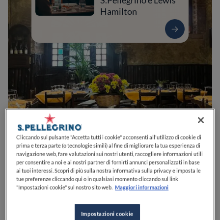
S.Pellegrino e Lewis
Hamilton
0
0
0
0
0
Cliccando sul pulsante "Accetta tutti i cookie" acconsenti all'utilizzo di cookie di
prima e terza parte (o tecnologie simili) al fine di migliorare la tua esperienza di
navigazione web, fare valutazioni sui nostri utenti, raccogliere informazioni utili
per consentire a noi e ai nostri partner di fornirti annunci personalizzati in base
ai tuoi interessi. Scopri di più sulla nostra informativa sulla privacy e imposta le
Via Cicerone, 20
00046
Grottaferrata
RM
Italia
tue preferenze cliccando qui o in qualsiasi momento cliccando sul link
"Impostazioni cookie" sul nostro sito web.
Maggiori informazioni
CHIUSO
Apre
Sabato,
13:00-15:00, 20:00-23:00
VEDI ORARI
Impostazioni cookie