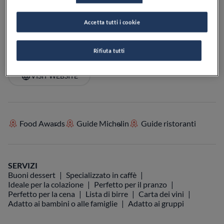
PREZZO
Accetta tutti i cookie
Rifiuta tutti
VEDI SULLA MAPPA
+39 06 9431 5985
VISIT WEBSITE
Food Awards
Guide Michelin
Guide ristoranti
SERVIZI
Buoni dessert
Specializzato in caffè
Ideale per la colazione
Perfetto per il pranzo
Perfetto per la cena
Lista di birre
Carta dei vini
Adatto ai bambini o alle famiglie
Adatto ai gruppi