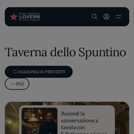
User account m
Salta al contenuto principale
Taverna dello Spuntino
AGGIUNGI AI PREFERITI
PIÙ
Accendi la
conversazione a
tavola con