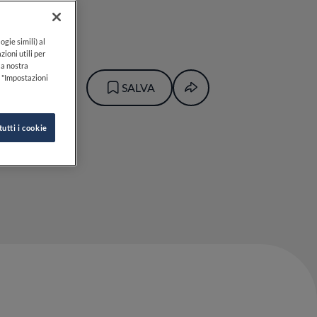
ogie simili) al
zioni utili per
lla nostra
k "Impostazioni
SALVA
tutti i cookie