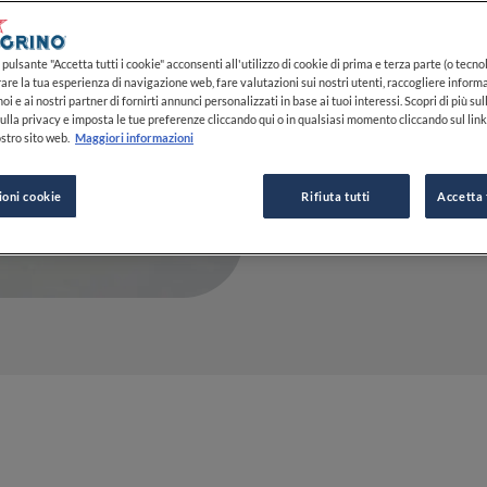
01 FEB 2024
pulsante "Accetta tutti i cookie" acconsenti all'utilizzo di cookie di prima e terza parte (o tecnol
rare la tua esperienza di navigazione web, fare valutazioni sui nostri utenti, raccogliere informa
oi e ai nostri partner di fornirti annunci personalizzati in base ai tuoi interessi. Scopri di più su
DA
FINE DINING LOVERS
ulla privacy e imposta le tue preferenze cliccando qui o in qualsiasi momento cliccando sul lin
REDAZIONE
stro sito web.
Maggiori informazioni
ioni cookie
Rifiuta tutti
Accetta 