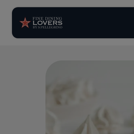
Storie e tenden
Ricette
Trucchi e consig
Serie