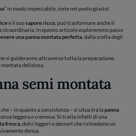
na
” in modo impeccabile, siete nel posto giusto!
fice
e il suo
sapore ricco
, può trasformare anche il
ia straordinaria. In questo articolo esploreremo passo
ottenere una panna montata perfetta
, dalla scelta degli
he vi guideranno attraverso tutta la preparazione,
 montata deliziosa.
nna semi montata
che – in quanto a consistenza – si situa tra la
panna
enza leggera e cremosa. Si tratta infatti di una
ta fresca
, dolci leggeri o dessert che richiedono un
ssivamente densa.