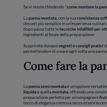
Se vi steste chiedendo “
come montare la pan
La
panna montata
, con la sua
consistenza sof
dessert più semplice in un'esperienza culinar
dopo passo tutte le
tecniche infallibili per 
ingredienti al finale della preparazione.
Scoprirete dunque
segreti e consigli pratici
c
permettendovi di creare ogni volta una panna
Come fare la pa
La
panna semi montata
è un'opzione versatile 
liquida
e quella
montata
, offrendo una consist
preparazione perfetta per accompagnare
frut
tocco di eleganza cremosa senza essere ecce