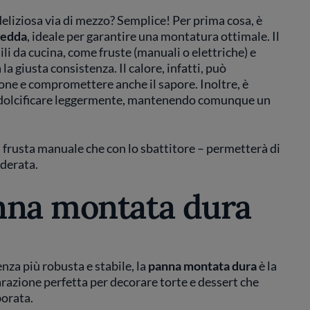
liziosa via di mezzo? Semplice! Per prima cosa, è
redda
, ideale per garantire una montatura ottimale. Il
li da cucina, come fruste (manuali o elettriche) e
la giusta consistenza. Il calore, infatti, può
ione e compromettere anche il sapore. Inoltre, è
dolcificare leggermente, mantenendo comunque un
a frusta manuale che con lo sbattitore – permetterà di
derata.
nna montata dura
nza più robusta e stabile, la
panna montata dura
è la
parazione perfetta per decorare torte e dessert che
borata.