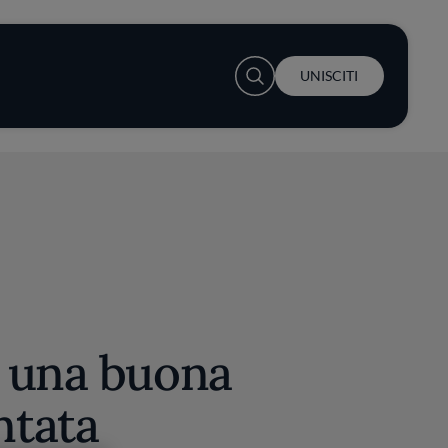
User account menu
UNISCITI
 una buona
tata