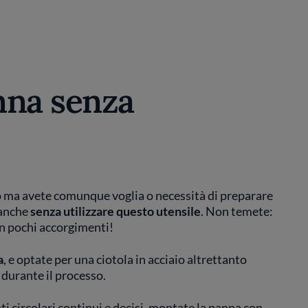
nna senza
o ma avete comunque voglia o necessità di preparare
 anche
senza utilizzare questo utensile
. Non temete:
on pochi accorgimenti!
a
, e optate per una ciotola in acciaio altrettanto
durante il processo.
i circolari continui e decisi, montate la panna con