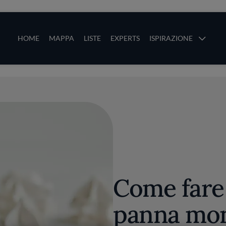
ze
Main navigation
HOME
MAPPA
LISTE
EXPERTS
ISPIRAZIONE
Salta al contenuto principale
li
Come fare
panna mon