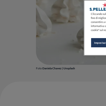
Cliccando sul 
fine di miglio
consentire a n
informativa s
cookie" sul no
Impostaz
Foto
Daniela Chavez
|
Unsplash