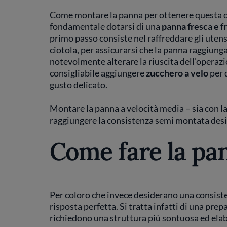
Come montare la panna per ottenere questa de
fondamentale dotarsi di una
panna fresca e f
primo passo consiste nel raffreddare gli utensi
ciotola, per assicurarsi che la panna raggiunga 
notevolmente alterare la riuscita dell’operaz
consigliabile aggiungere
zucchero a velo
per 
gusto delicato.
Montare la panna a velocità media – sia con l
raggiungere la consistenza semi montata desi
Come fare la pa
Per coloro che invece desiderano una consiste
risposta perfetta. Si tratta infatti di una pre
richiedono una struttura più sontuosa ed ela