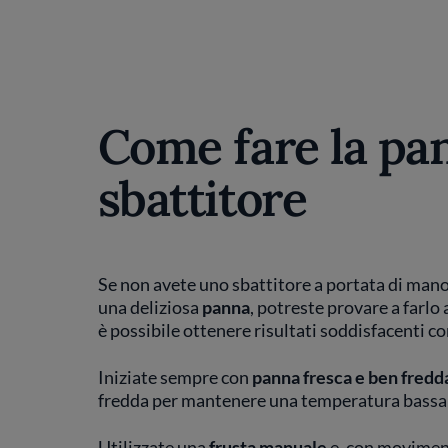
Come fare la pa
sbattitore
Se non avete uno sbattitore a portata di man
una deliziosa
panna
, potreste provare a farlo
è possibile ottenere risultati soddisfacenti c
Iniziate sempre con
panna fresca e ben fredd
fredda per mantenere una temperatura bassa 
Utilizzate una
frusta manuale
e, con moviment