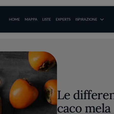
ze
Main navigation
HOME
MAPPA
LISTE
EXPERTS
ISPIRAZIONE
Salta al contenuto principale
li
Le differe
caco mela