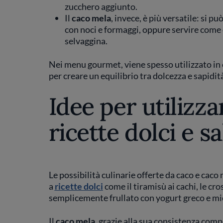
zucchero aggiunto.
Il
caco mela
, invece, è più versatile: si p
con noci e formaggi, oppure servire come 
selvaggina.
Nei menu gourmet, viene spesso utilizzato in 
per creare un equilibrio tra dolcezza e sapidit
Idee per utilizz
ricette dolci e sa
Le possibilità culinarie offerte da caco e caco 
a
ricette dolci
come il tiramisù ai cachi, le cr
semplicemente frullato con yogurt greco e mie
Il
caco mela
, grazie alla sua consistenza comp