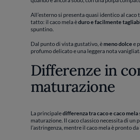
quando è ancora sodo, con una polpa compatta 
All’esterno si presenta quasi identico al caco 
tatto: il caco mela è
duro e facilmente tagliabi
spuntino.
Dal punto di vista gustativo, è
meno dolce
e p
profumo delicato e una leggera nota vanigliat
Differenze in co
maturazione
La principale
differenza tra caco e caco mela
maturazione. Il caco classico necessita di un 
l’astringenza, mentre il caco mela è pronto d