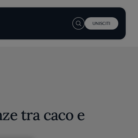
User account menu
UNISCITI
nze tra caco e