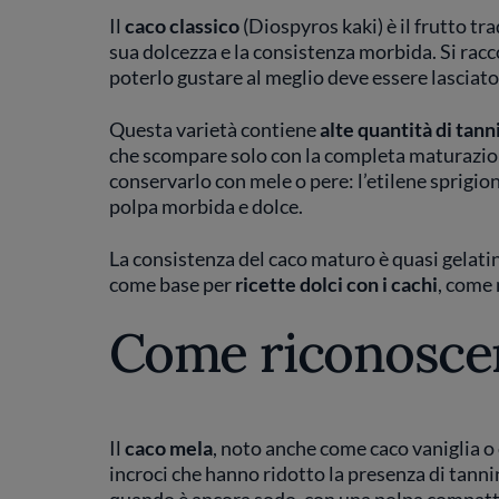
Il
caco classico
(Diospyros kaki) è il frutto tra
sua dolcezza e la consistenza morbida. Si rac
poterlo gustare al meglio deve essere lasciat
Questa varietà contiene
alte quantità di
tann
che scompare solo con la completa maturazion
conservarlo con mele o pere: l’etilene sprigion
polpa morbida e dolce.
La consistenza del caco maturo è quasi gelatin
come base per
ricette dolci con i cachi
, come 
Come riconosce
Il
caco mela
, noto anche come caco vaniglia o 
incroci che hanno ridotto la presenza di tannin