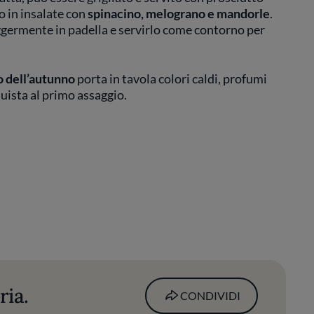
o in insalate con
spinacino, melograno e mandorle
.
eggermente in padella e servirlo come contorno per
o dell’autunno
porta in tavola colori caldi, profumi
uista al primo assaggio.
ria.
CONDIVIDI