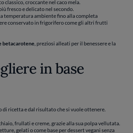
o classico, croccante nel caco mela.
iù fresco e delicato nel secondo.
o a temperatura ambiente fino alla completa
e conservato in frigorifero come gli altri frutti
e betacarotene
, preziosi alleati per il benessere e la
gliere in base
 di ricetta e dal risultato che si vuole ottenere.
hiaio, frullati e creme, grazie alla sua polpa vellutata.
etture, gelati o come base per dessert vegani senza