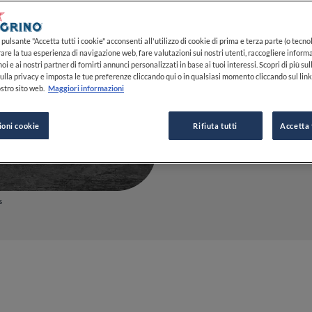
3 MIN DI LETTURA
13 NOV 202
pulsante "Accetta tutti i cookie" acconsenti all'utilizzo di cookie di prima e terza parte (o tecnol
rare la tua esperienza di navigazione web, fare valutazioni sui nostri utenti, raccogliere informa
oi e ai nostri partner di fornirti annunci personalizzati in base ai tuoi interessi. Scopri di più su
DA
FINE DINING LOVERS
ulla privacy e imposta le tue preferenze cliccando qui o in qualsiasi momento cliccando sul lin
REDAZIONE
stro sito web.
Maggiori informazioni
ioni cookie
Rifiuta tutti
Accetta 
s