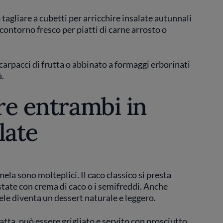
uò tagliare a cubetti per arricchire insalate autunnali
contorno fresco per piatti di carne arrosto o
carpacci di frutta o abbinato a formaggi erborinati
à.
are entrambi in
late
mela sono molteplici. Il caco classico si presta
ostate con crema di caco o i semifreddi. Anche
le diventa un dessert naturale e leggero.
atta, può essere grigliato e servito con prosciutto