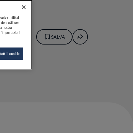
5
ogie simili) al
zioni utili per
lla nostra
k "Impostazioni
SALVA
tutti i cookie