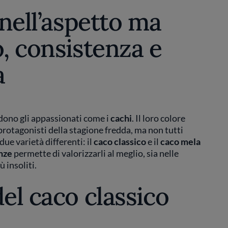
 nell’aspetto ma
o, consistenza e
a
idono gli appassionati come i
cachi
. Il loro colore
protagonisti della stagione fredda, ma non tutti
e varietà differenti: il
caco classico
e il
caco mela
nze
permette di valorizzarli al meglio, sia nelle
ù insoliti.
del caco classico