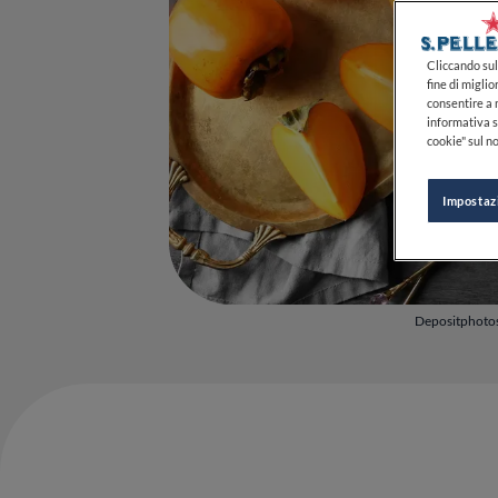
Cliccando sul 
fine di miglio
consentire a n
informativa s
cookie" sul no
Impostaz
Depositphoto