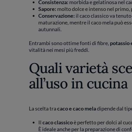
Consistenza:
morbida e gelatinosa nel cac
Sapore:
molto dolce e intenso nel primo, p
Conservazione:
il caco classico va tenut
maturazione, mentre il caco mela può esser
autunnali.
Entrambi sono ottime fonti di fibre,
potassio 
vitalità nei mesi più freddi.
Quali varietà sce
all’uso in cucina
La scelta tra
caco e caco mela
dipende dal tipo
Il
caco classico
è perfetto per dolci al cucc
È ideale anche per la preparazione di conf