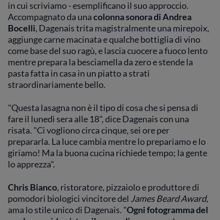
in cui scriviamo - esemplificano il suo approccio.
Accompagnato da una
colonna sonora di Andrea
Bocelli
, Dagenais trita magistralmente una mirepoix,
aggiunge carne macinata e qualche bottiglia di vino
come base del suo ragù, e lascia cuocere a fuoco lento
mentre prepara la besciamella da zero e stende la
pasta fatta in casa in un piatto a strati
straordinariamente bello.
"Questa lasagna non è il tipo di cosa che si pensa di
fare il lunedì sera alle 18", dice Dagenais con una
risata. "Ci vogliono circa cinque, sei ore per
prepararla. La luce cambia mentre lo prepariamo e lo
giriamo! Ma la buona cucina richiede tempo; la gente
lo apprezza".
Chris Bianco
, ristoratore, pizzaiolo e produttore di
pomodori biologici vincitore del
James Beard Award,
ama lo stile unico di Dagenais. "
Ogni fotogramma del