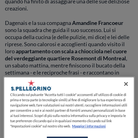
quando ha finito di assaggiare una delle sue deliziose
creazioni.
Dagenais e la sua compagna
Amandine Francoeur
sono la squadra che guida il suo successo. Lui si
occupa della cucina (e delle pulizie, mi dice) e lei delle
riprese. Sono calorosi e accoglienti quando visito il
loro
appartamento con scala a chiocciola nel cuore
del verdeggiante quartiere Rosemont di Montreal
,
un sabato mattina, mentre finiscono il bucato della
settimana - e le reciproche frasi - e raccontano in
francese e in inglese ciò che è successo loro negli
ultimi due anni e mezzo.
Cliccando sul pulsante "Accetta tutti i cookie" acconsenti all'utilizzo di cookie di
"È iniziato tutto in modo casuale"
, ricorda Dagenais.
prima e terza parte (o tecnologie simili) al fine di migliorare la tua esperienza di
navigazione web, fare valutazioni sui nostri utenti, raccogliere informazioni utili
"Avevamo 10 follower su
TikTok
nell'aprile del 2021, e
per consentire a noi e ai nostri partner di fornirti annunci personalizzati in base
poi una notte - dopo il famoso video del gravlax - ci
ai tuoi interessi. Scopri di più sulla nostra informativa sulla privacy e imposta le
tue preferenze cliccando qui o in qualsiasi momento cliccando sul link
siamo svegliati con tutte queste notifiche". Hanno
"Impostazioni cookie" sul nostro sito web.
Maggiori informazioni
continuato, con panini di pollo fritto, cosce d'agnello
arrostite al fuoco, pizza all'aglio selvatico e polpo alla