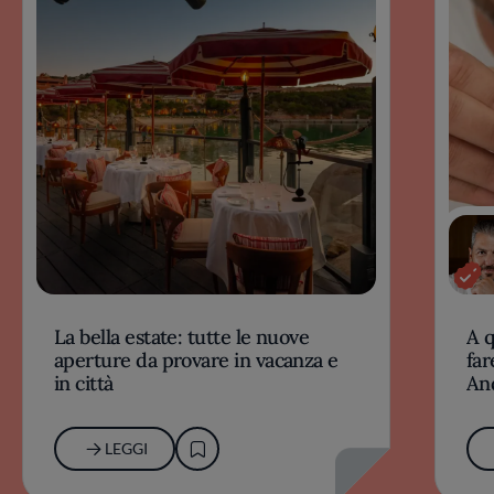
La bella estate: tutte le nuove
A 
aperture da provare in vacanza e
far
in città
An
LEGGI