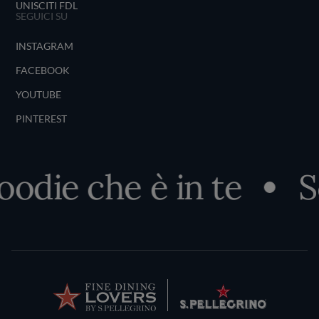
UNISCITI FDL
SEGUICI SU
INSTAGRAM
FACEBOOK
YOUTUBE
PINTEREST
die che è in te
Scop