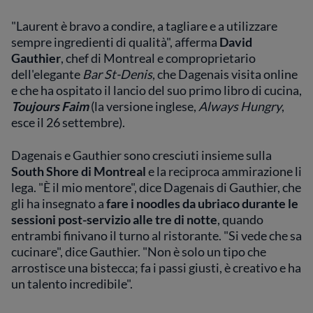
"Laurent è bravo a condire, a tagliare e a utilizzare
sempre ingredienti di qualità", afferma
David
Gauthier
, chef di Montreal e comproprietario
dell'elegante
Bar St-Denis
, che Dagenais visita online
e che ha ospitato il lancio del suo primo libro di cucina,
Toujours Faim
(la versione inglese,
Always Hungry
,
esce il 26 settembre).
Dagenais e Gauthier sono cresciuti insieme sulla
South Shore di Montreal
e la reciproca ammirazione li
lega. "È il mio mentore", dice Dagenais di Gauthier, che
gli ha insegnato a
fare i noodles da ubriaco durante le
sessioni post-servizio alle tre di notte
, quando
entrambi finivano il turno al ristorante. "Si vede che sa
cucinare", dice Gauthier. "Non è solo un tipo che
arrostisce una bistecca; fa i passi giusti, è creativo e ha
un talento incredibile".