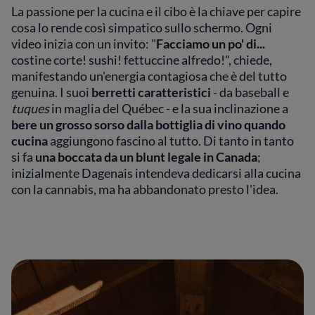
La passione per la cucina e il cibo è la chiave per capire
cosa lo rende così simpatico sullo schermo. Ogni
video inizia con un invito: "
Facciamo un po' di...
costine corte! sushi! fettuccine alfredo!", chiede,
manifestando un'energia contagiosa che è del tutto
genuina. I suoi
berretti caratteristici
- da baseball e
tuques
in maglia del Québec - e la sua inclinazione a
bere un grosso sorso dalla bottiglia di vino quando
cucina
aggiungono fascino al tutto. Di tanto in tanto
si fa
una boccata da un blunt legale in Canada
;
inizialmente Dagenais intendeva dedicarsi alla cucina
con la cannabis, ma ha abbandonato presto l'idea.