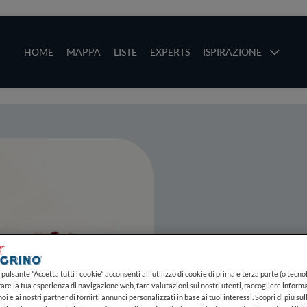
ze
Main navigation
HOME
MAPPA
LISTE
EXPERTS
ISPIRAZIONE
Salta al contenuto principale
li
Cannoli co
Latte di M
pulsante "Accetta tutti i cookie" acconsenti all'utilizzo di cookie di prima e terza parte (o tecnol
rare la tua esperienza di navigazione web, fare valutazioni sui nostri utenti, raccogliere informa
oi e ai nostri partner di fornirti annunci personalizzati in base ai tuoi interessi. Scopri di più su