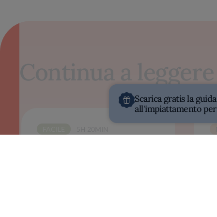
Continua a leggere
Scarica gratis la guida
all'impiattamento per
FACILE
5H 20MIN
Granita al limone
Br
CUCINALO