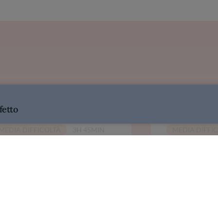
fetto
MEDIA DIFFICOLTÀ
3H 45MIN
MEDIA DIFFI
ioche col tuppo
Babà napole
CUCINALO
CUCIN