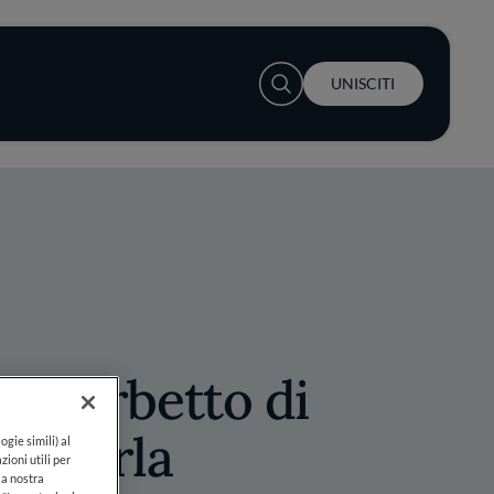
User account menu
UNISCITI
n Sorbetto di
andorla
ogie simili) al
zioni utili per
lla nostra