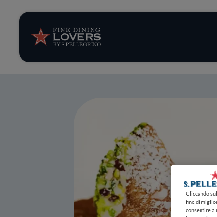
Storie e tenden
Ricette
Trucchi e consig
Serie
Cliccando sul 
fine di miglio
consentire a n