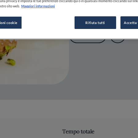
ulla privacy e imposta le tue preferenze cliccando qui o in qualsiasi momento cliccando sul lin
stro sito web.
Maggiori informazioni
17 APR 2013
ioni cookie
Rifiuta tutti
Accetta 
SALVA
Tempo totale