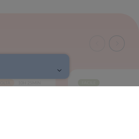
COLTÀ
10H 25MIN
FACILE
tano
Socca croccante con
stracciatella, pomodori
ed erbe mediterranee
ALO
CUCINALO