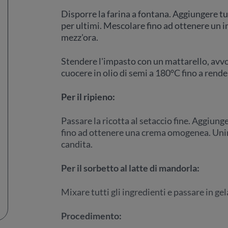
Disporre la farina a fontana. Aggiungere tutt
per ultimi. Mescolare fino ad ottenere un im
mezz'ora.
Stendere l'impasto con un mattarello, avvo
cuocere in olio di semi a 180°C fino a rende
Per il ripieno:
Passare la ricotta al setaccio fine. Aggiung
fino ad ottenere una crema omogenea. Unire
candita.
Per il sorbetto al latte di mandorla:
Mixare tutti gli ingredienti e passare in gel
Procedimento: