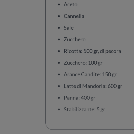
Aceto
Cannella
Sale
Zucchero
Ricotta: 500 gr, di pecora
Zucchero: 100 gr
Arance Candite: 150 gr
Latte di Mandorla: 600 gr
Panna: 400 gr
Stabilizzante: 5 gr