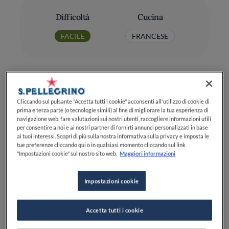
Difficoltà
Cucina
FACILE
FRANCESE
Cliccando sul pulsante "Accetta tutti i cookie" acconsenti all'utilizzo di cookie di
prima e terza parte (o tecnologie simili) al fine di migliorare la tua esperienza di
Ingredienti
navigazione web, fare valutazioni sui nostri utenti, raccogliere informazioni utili
per consentire a noi e ai nostri partner di fornirti annunci personalizzati in base
ai tuoi interessi. Scopri di più sulla nostra informativa sulla privacy e imposta le
tue preferenze cliccando qui o in qualsiasi momento cliccando sul link
Farina di ceci: 200 g
"Impostazioni cookie" sul nostro sito web.
Maggiori informazioni
Acqua: 600 ml
Impostazioni cookie
Stracciatella: 200 g
Pomodorini ciliegini (o datterini
Accetta tutti i cookie
gialli/rossi): 250 g