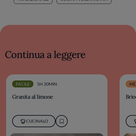
Continua a leggere
FACILE
5H 20MIN
ME
Granita al limone
Brio
CUCINALO