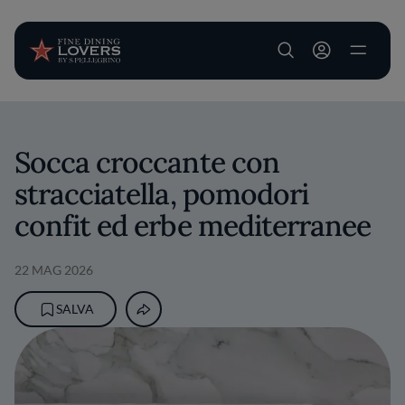
User account m
Salta al contenuto principale
Socca croccante con
stracciatella, pomodori
confit ed erbe mediterranee
22 MAG 2026
SALVA