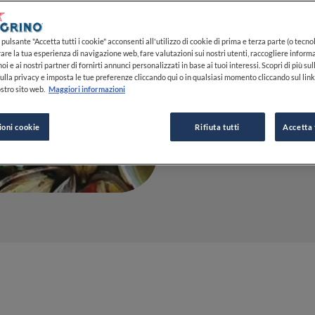
06 LUG 2023
pulsante "Accetta tutti i cookie" acconsenti all'utilizzo di cookie di prima e terza parte (o tecnol
rare la tua esperienza di navigazione web, fare valutazioni sui nostri utenti, raccogliere informa
oi e ai nostri partner di fornirti annunci personalizzati in base ai tuoi interessi. Scopri di più su
ulla privacy e imposta le tue preferenze cliccando qui o in qualsiasi momento cliccando sul lin
DA
CLAUDIA CONCAS
stro sito web.
Maggiori informazioni
GIORNALISTA
ioni cookie
Rifiuta tutti
Accetta 