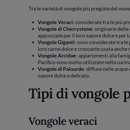
Tra le varietà di vongole più pregiate del mon
Vongole Veraci
: considerate tra le più pr
Vongole di Cherrystone
: originarie delle
apprezzate per il loro sapore dolce e per 
Vongole Giganti
: sono considerate tra le 
loro carne dolce e croccante usata anche 
Vongole Arcidae
: appartenenti alla fami
Pacifico sono molto utilizzate nella cucina
Vongole di Palourde
: diffuse nelle acque
sapore dolce e delicato.
Tipi di vongole 
Vongole veraci