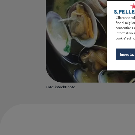
Cliccando sul 
fine di miglio
consentire a n
informativa s
cookie" sul no
Impostaz
Foto:
iStockPhoto