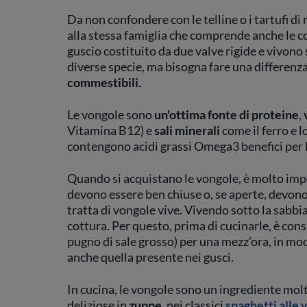
Da non confondere con le telline o i tartufi di 
alla stessa famiglia che comprende anche le coz
guscio costituito da due valve rigide e vivono
diverse specie, ma bisogna fare una differenz
commestibili
.
Le vongole sono
un'ottima fonte di proteine
,
Vitamina B12) e
sali
minerali
come il ferro e 
contengono acidi grassi Omega3 benefici per l
Quando si acquistano le vongole, è molto impo
devono essere ben chiuse o, se aperte, devono
tratta di vongole vive. Vivendo sotto la sabbi
cottura. Per questo, prima di cucinarle, è con
pugno di sale grosso) per una mezz’ora, in modo
anche quella presente nei gusci.
In cucina, le vongole sono un ingrediente molt
deliziose in
zuppe
, nei classici
spaghetti alle 