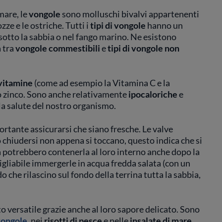
mare, le
vongole
sono molluschi bivalvi appartenenti
ze e le ostriche. Tutti i
tipi di vongole
hanno un
 sotto la sabbia o nel fango marino. Ne esistono
a tra
vongole commestibili
e
tipi di vongole non
vitamine
(come ad esempio la Vitamina C e la
lo zinco. Sono anche relativamente
ipocaloriche
e
a salute del nostro organismo.
rtante assicurarsi che siano fresche. Le valve
 chiudersi non appena si toccano, questo indica che si
a potrebbero contenerla al loro interno anche dopo la
sigliabile immergerle in acqua fredda salata (con un
 che rilascino sul fondo della terrina tutta la sabbia,
o versatile grazie anche al loro sapore delicato. Sono
vongole
, nei
risotti di pesce
e nelle
insalate di mare
.