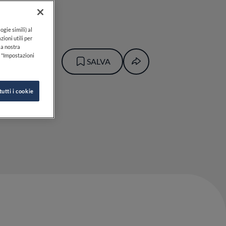
ogie simili) al
zioni utili per
lla nostra
k "Impostazioni
SALVA
tutti i cookie