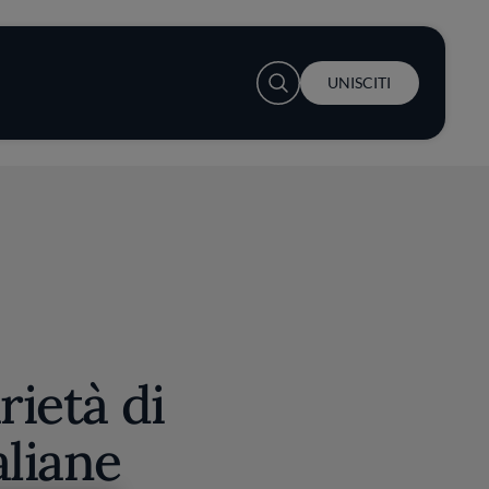
User account menu
UNISCITI
rietà di
aliane