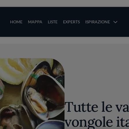
ze
Main navigation
HOME
MAPPA
LISTE
EXPERTS
ISPIRAZIONE
Salta al contenuto principale
li
Tutte le va
vongole it