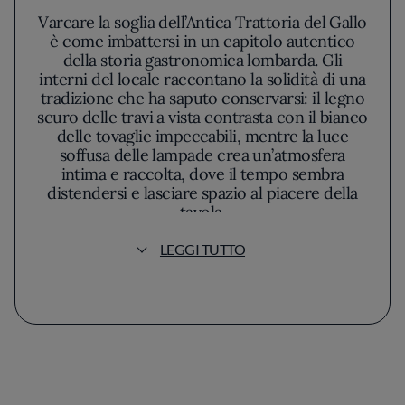
Varcare la soglia dell’Antica Trattoria del Gallo
è come imbattersi in un capitolo autentico
della storia gastronomica lombarda. Gli
interni del locale raccontano la solidità di una
tradizione che ha saputo conservarsi: il legno
scuro delle travi a vista contrasta con il bianco
delle tovaglie impeccabili, mentre la luce
soffusa delle lampade crea un’atmosfera
intima e raccolta, dove il tempo sembra
distendersi e lasciare spazio al piacere della
tavola.
LEGGI TUTTO
Nel silenzio discreto della sala, la cucina si fa
ascoltare attraverso i profumi distintivi che
pian piano riempiono l’aria. La filosofia dello
chef Paolo Reina si manifesta in una precisa
attenzione alla stagionalità e al rispetto delle
ricette classiche: ogni piatto è studiato nella
preparazione per restituire fedelmente la
memoria dei sapori locali. Le materie prime,
scelte per la loro integrità e provenienza,