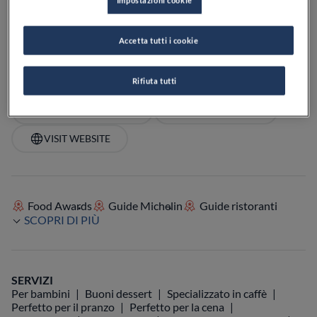
VEDI ORARI
PREZZO
Accetta tutti i cookie
Rifiuta tutti
VEDI SULLA MAPPA
+39 02 908 5276
VISIT WEBSITE
Food Awards
Guide Michelin
Guide ristoranti
SCOPRI DI PIÙ
SERVIZI
Per bambini
Buoni dessert
Specializzato in caffè
Perfetto per il pranzo
Perfetto per la cena