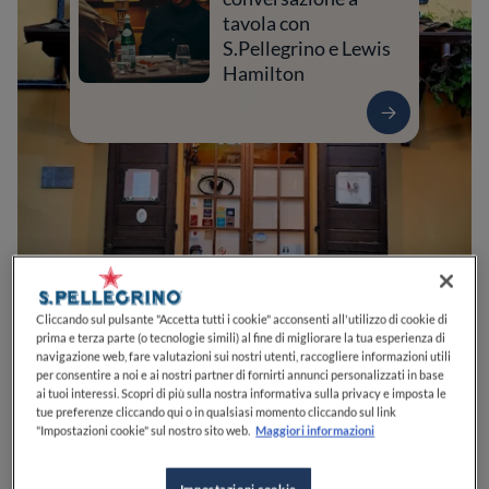
tavola con
S.Pellegrino e Lewis
Hamilton
Cliccando sul pulsante "Accetta tutti i cookie" acconsenti all'utilizzo di cookie di
prima e terza parte (o tecnologie simili) al fine di migliorare la tua esperienza di
0
0
0
0
0
navigazione web, fare valutazioni sui nostri utenti, raccogliere informazioni utili
per consentire a noi e ai nostri partner di fornirti annunci personalizzati in base
ai tuoi interessi. Scopri di più sulla nostra informativa sulla privacy e imposta le
tue preferenze cliccando qui o in qualsiasi momento cliccando sul link
"Impostazioni cookie" sul nostro sito web.
Maggiori informazioni
Via Privata Gerli, 3
20083
Gaggiano
MI
Italia
CHIUSO
Apre
Giovedì,
12:30-14:00, 19:30-22:00
Impostazioni cookie