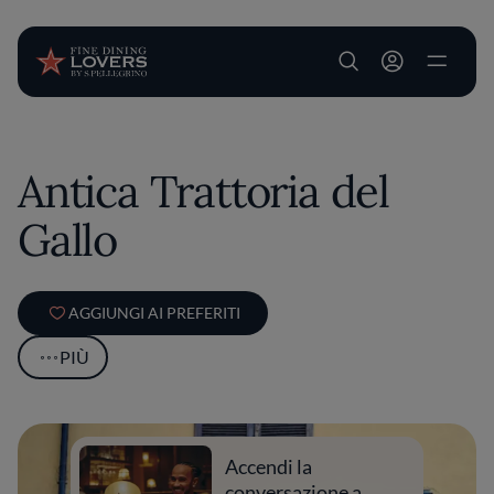
User account m
Salta al contenuto principale
Antica Trattoria del
Gallo
AGGIUNGI AI PREFERITI
PIÙ
Accendi la
conversazione a