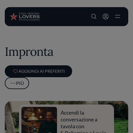
User account m
Salta al contenuto principale
Impronta
AGGIUNGI AI PREFERITI
PIÙ
Accendi la
conversazione a
tavola con