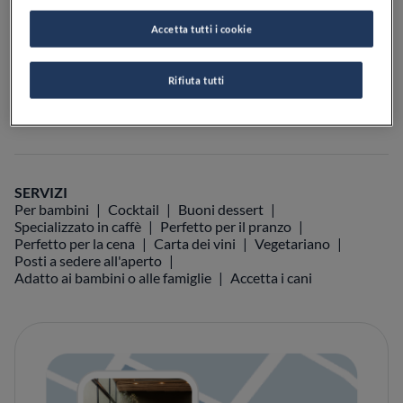
Accetta tutti i cookie
VISIT WEBSITE
Rifiuta tutti
Food Awards
Guide Michelin
Guide ristoranti
SERVIZI
Per bambini
Cocktail
Buoni dessert
Specializzato in caffè
Perfetto per il pranzo
Perfetto per la cena
Carta dei vini
Vegetariano
Posti a sedere all'aperto
Adatto ai bambini o alle famiglie
Accetta i cani