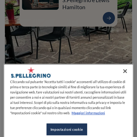
S.Pellegrino e Lewis
Hamilton
Cliccando sul pulsante "Accetta tutti i cookie" acconsenti all'utilizzo di cookie di
0
0
0
0
0
prima e terza parte (o tecnologie simili) al fine di migliorare la tua esperienza di
navigazione web, fare valutazioni sui nostri utenti, raccogliere informazioni utili
per consentire a noi e ai nostri partner di fornirti annunci personalizzati in base
ai tuoi interessi. Scopri di più sulla nostra informativa sulla privacy e imposta le
tue preferenze cliccando qui o in qualsiasi momento cliccando sul link
Via Pisani Dossi, 28
20080
Albairate
MI
Italia
"Impostazioni cookie" sul nostro sito web.
Maggiori informazioni
Impostazioni cookie
VEDI SULLA MAPPA
+39 02 9143 9075