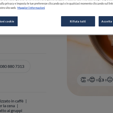
ulla privacy e imposta le tue preferenze cliccando qui o in qualsiasi momento cliccando sul lin
stro sito web.
Maggiori informazioni
ioni cookie
Rifiuta tutti
Accetta 
DI ORARI
 080 880 7313
0
0
0
izzato in caffè
r la cena
tto ai gruppi