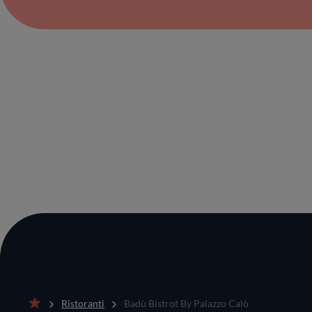
Ristoranti
Badù Bistrot By Palazzo Calò