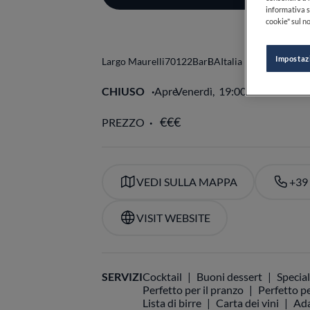
informativa s
cookie" sul no
Impostaz
Largo Maurelli
70122
Bari
BA
Italia
CHIUSO
Apre
Venerdì,
19:00-22:30
VE
PREZZO
VEDI SULLA MAPPA
+39
VISIT WEBSITE
SERVIZI
Cocktail
Buoni dessert
Special
Perfetto per il pranzo
Perfetto pe
Lista di birre
Carta dei vini
Ada