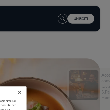
User account menu
UNISCITI
Accendi la
conversazione a
tavola con
S.Pellegrino e Lewis
Hamilton
ogie simili) al
zioni utili per
lla nostra