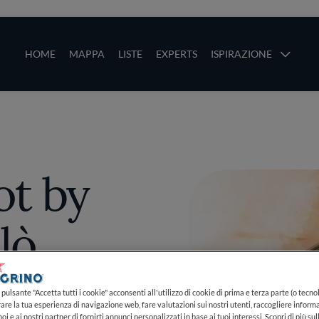
ze
Main navigation
HOME
MAPPA
LISTE
EXPERTS
ISPIRAZIONE
Salta al contenuto principale
li
ot by
lò
pulsante "Accetta tutti i cookie" acconsenti all'utilizzo di cookie di prima e terza parte (o tecnol
rare la tua esperienza di navigazione web, fare valutazioni sui nostri utenti, raccogliere informa
PIÙ
oi e ai nostri partner di fornirti annunci personalizzati in base ai tuoi interessi. Scopri di più su