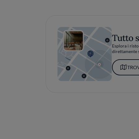
Tutto 
Esplora i risto
direttamente s
TROV