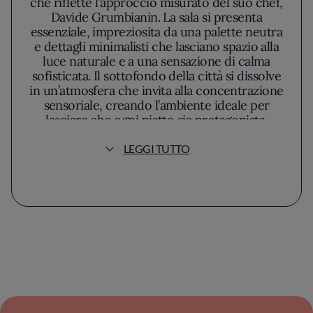
che riflette l’approccio misurato del suo chef,
Davide Grumbianin. La sala si presenta
essenziale, impreziosita da una palette neutra
e dettagli minimalisti che lasciano spazio alla
luce naturale e a una sensazione di calma
sofisticata. Il sottofondo della città si dissolve
in un’atmosfera che invita alla concentrazione
sensoriale, creando l’ambiente ideale per
lasciare che ogni piatto sia protagonista.
LEGGI TUTTO
La filosofia di cucina, come la intenderebbe
Grumbianin, si fonda su una visione
contemporanea fermamente ancorata alla
stagionalità e all’integrità degli ingredienti.
Nulla viene esasperato o sovrapposto: ogni
elemento trova il proprio posto in
composizioni che rifuggono l’effetto
scenografico a favore di una chiarezza
estetica e gustativa. L’aroma pulito delle
verdure di stagione, la delicatezza delle carni
selezionate e la precisione cromatica dei
piatti svelano una mano abile e una sensibilità