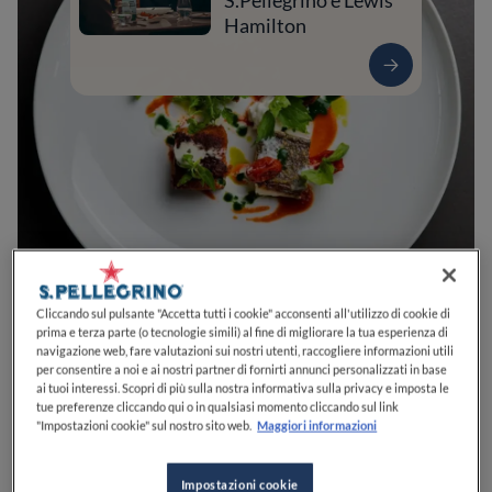
S.Pellegrino e Lewis
Hamilton
0
0
0
0
0
Cliccando sul pulsante "Accetta tutti i cookie" acconsenti all'utilizzo di cookie di
prima e terza parte (o tecnologie simili) al fine di migliorare la tua esperienza di
navigazione web, fare valutazioni sui nostri utenti, raccogliere informazioni utili
per consentire a noi e ai nostri partner di fornirti annunci personalizzati in base
ai tuoi interessi. Scopri di più sulla nostra informativa sulla privacy e imposta le
Piazza Camillo Benso Conte di Cavour, 7
47121
Forlì
FC
Italia
tue preferenze cliccando qui o in qualsiasi momento cliccando sul link
"Impostazioni cookie" sul nostro sito web.
Maggiori informazioni
CHIUSO
Apre
Sabato,
12:30-14:30, 18:00-22:30
VEDI ORARI
Impostazioni cookie