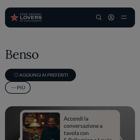
User account m
Salta al contenuto principale
Benso
AGGIUNGI AI PREFERITI
PIÙ
Accendi la
conversazione a
tavola con