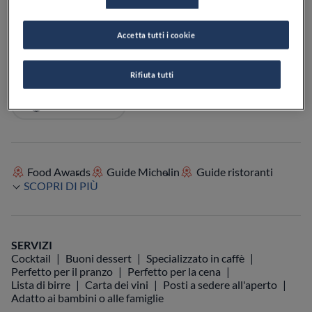
PREZZO
Accetta tutti i cookie
Rifiuta tutti
VEDI SULLA MAPPA
+39 346 116 7238
VISIT WEBSITE
Food Awards
Guide Michelin
Guide ristoranti
SCOPRI DI PIÙ
SERVIZI
Cocktail
Buoni dessert
Specializzato in caffè
Perfetto per il pranzo
Perfetto per la cena
Lista di birre
Carta dei vini
Posti a sedere all'aperto
Adatto ai bambini o alle famiglie