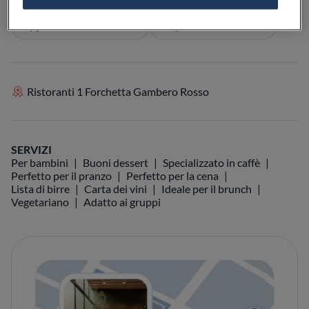
VEDI SULLA MAPPA
+39 081 461 7739
Ristoranti 1 Forchetta Gambero Rosso
SERVIZI
Per bambini
Buoni dessert
Specializzato in caffè
Perfetto per il pranzo
Perfetto per la cena
Lista di birre
Carta dei vini
Ideale per il brunch
Vegetariano
Adatto ai gruppi