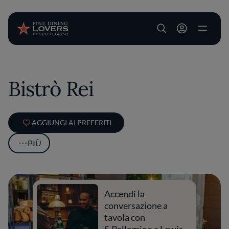
User account m
Salta al contenuto principale
Bistrò Rei
AGGIUNGI AI PREFERITI
PIÙ
Accendi la
conversazione a
tavola con