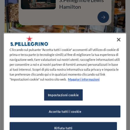
S.Pellegrino e Lewis
Hamilton
Cliccando sul pulsante "Accetta tutti i cookie" acconsenti all'utilizzo di cookie di
prima e terza parte (o tecnologie simili) al fine di migliorare la tua esperienza di
navigazione web, fare valutazioni sui nostri utenti, raccogliere informazioni utili
per consentire a noi e ai nostri partner di fornirti annunci personalizzati in base
ai tuoi interessi. Scopri di più sulla nostra informativa sulla privacy e imposta le
tue preferenze cliccando qui o in qualsiasi momento cliccando sul link
0
0
0
0
0
"Impostazioni cookie" sul nostro sito web.
Maggiori informazioni
Impostazioni cookie
Via Nuova Saviano, 19
80040
Nola
NA
Italia
Accetta tutti i cookie
APERTO
VEDI ORARI
Rifiuta tutti