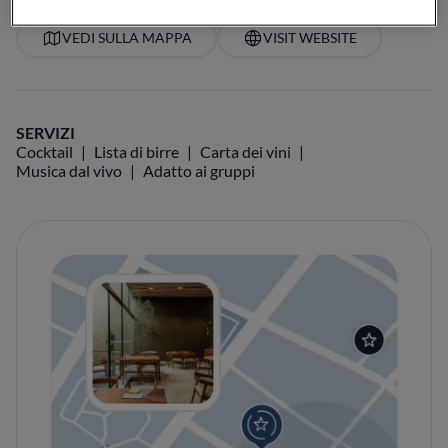
VEDI SULLA MAPPA
VISIT WEBSITE
SERVIZI
Cocktail
Lista di birre
Carta dei vini
Musica dal vivo
Adatto ai gruppi