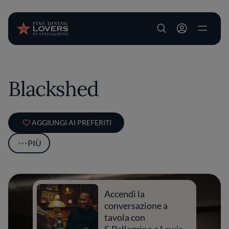
User account m
Salta al contenuto principale
Blackshed
AGGIUNGI AI PREFERITI
PIÙ
Accendi la
conversazione a
tavola con