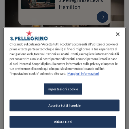
S.Pellegrino e Lewis
Hamilton
Cliccando sul pulsante "Accetta tutti i cookie" acconsenti all'utilizzo di cookie di
prima e terza parte (o tecnologie simili) al fine di migliorare la tua esperienza di
navigazione web, fare valutazioni sui nostri utenti, raccogliere informazioni utili
per consentire a noi e ai nostri partner di fornirti annunci personalizzati in base
ai tuoi interessi. Scopri di più sulla nostra informativa sulla privacy e imposta le
tue preferenze cliccando qui o in qualsiasi momento cliccando sul link
"Impostazioni cookie" sul nostro sito web.
Maggiori informazioni
0
0
0
0
0
Impostazioni cookie
Via Nicola Serra, 77
87100
Cosenza
CS
Italia
Accetta tutti i cookie
CHIUSO
Apre
Sabato,
19:00-01:30
VEDI ORARI
Rifiuta tutti