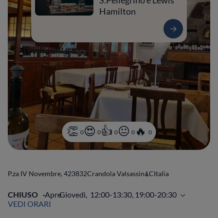
S.Pellegrino e Lewis
Hamilton
0
0
0
0
0
P.za IV Novembre, 4
23832
Crandola Valsassina
LC
Italia
CHIUSO
Apre
Giovedì,
12:00-13:30, 19:00-20:30
VEDI ORARI