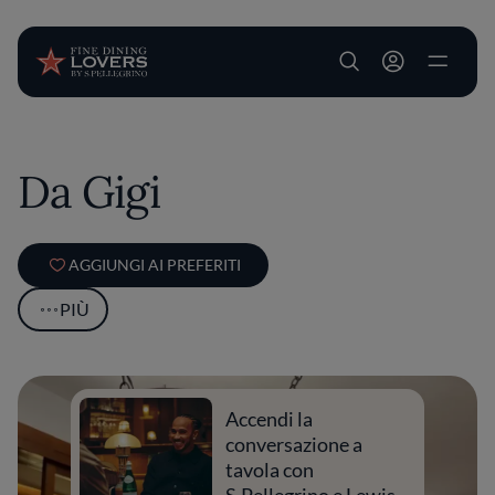
User account m
Salta al contenuto principale
Da Gigi
AGGIUNGI AI PREFERITI
PIÙ
Accendi la
conversazione a
tavola con