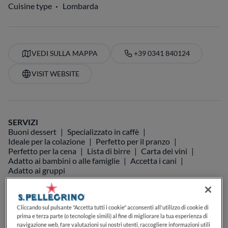
Cuisine type
Lombarda
VEDI SULLA MAPPA
+39 0341 840124
VISIT WEBSITE
SERVIZI
Buoni dessert
Specializzato in caffè
Ideale per la colazione
Perfetto per il pranzo
Perfetto per la cena
Lista di birre
Carta dei vini
Adatto ai bambini o alle famiglie
Accetta i cani
Adatto ai gruppi
Cliccando sul pulsante "Accetta tutti i cookie" acconsenti all'utilizzo di cookie di
prima e terza parte (o tecnologie simili) al fine di migliorare la tua esperienza di
navigazione web, fare valutazioni sui nostri utenti, raccogliere informazioni utili