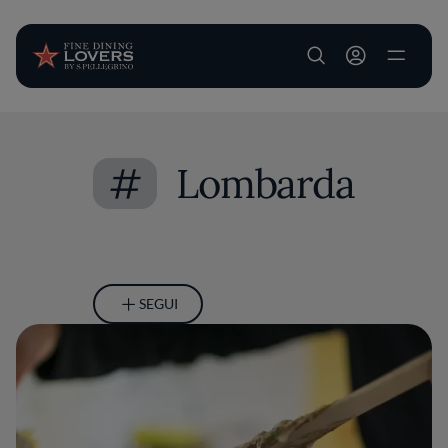
User account m
Salta al contenuto principale
#
Lombarda
SEGUI