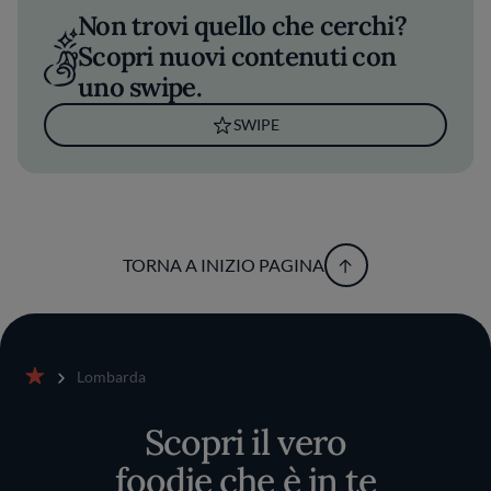
Non trovi quello che cerchi?
Scopri nuovi contenuti con
uno swipe.
SWIPE
TORNA A INIZIO PAGINA
Lombarda
Home
Scopri il vero
foodie che è in te