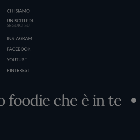
CHI SIAMO
UNISCITI FDL
SEGUICI SU
INSTAGRAM
FACEBOOK
YOUTUBE
PINTEREST
oodie che è in te
Sc