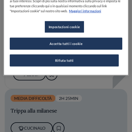
ai tuoi interessi. Scopri di più sulla nostra informativa sulla privacy e imposta le
tue preferenze cliccando qui o in qualsiasi momento cliccando sul link
"Impostazioni cookie" sul nostro sito web.
Maggiori informazioni
Impostazioni cookie
Accetta tutti i cookie
Dove mangiare nell’Oltrepò Pavese: i consigli
dello chef Federico Sgorbini
Rifiuta tutti
LEGGI
MEDIA DIFFICOLTÀ
2H 25MIN
Trippa alla milanese
CUCINALO