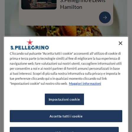
S.Pellegrino e Lewis
Hamilton
Cliccando sul pulsante "Accetta tutti i cookie" acconsenti all'utilizzo di cookie di
prima e terza parte (o tecnologie simili) al fine di migliorare la tua esperienza di
navigazione web, fare valutazioni sui nostri utenti, raccogliere informazioni utili
per consentire a noi e ai nostri partner di fornirti annunci personalizzati in base
ai tuoi interessi. Scopri di più sulla nostra informativa sulla privacy e imposta le
tue preferenze cliccando qui o in qualsiasi momento cliccando sul link
0
0
0
0
0
"Impostazioni cookie" sul nostro sito web.
Maggiori informazioni
Impostazioni cookie
Via Antonio Guolo, 23
30031
Dolo
VE
Italia
Accetta tutti i cookie
CHIUSO
Apre
Domenica,
09:00-23:30
VEDI ORARI
PREZZO