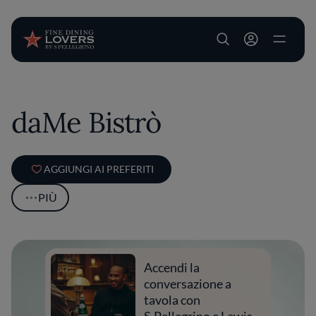
User account m
Salta al contenuto principale
daMe Bistrò
AGGIUNGI AI PREFERITI
PIÙ
Accendi la
conversazione a
tavola con