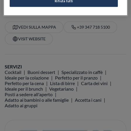
Rifiuta tutti
VEDI SULLA MAPPA
+39 347 718 5100
VISIT WEBSITE
SERVIZI
Cocktail
Buoni dessert
Specializzato in caffè
Ideale per la colazione
Perfetto per il pranzo
Perfetto per la cena
Lista di birre
Carta dei vini
Ideale per il brunch
Vegetariano
Posti a sedere all'aperto
Adatto ai bambini o alle famiglie
Accetta i cani
Adatto ai gruppi